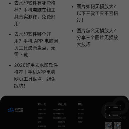
去水印软件有哪些推
图片如何无损放大？
荐？手机电脑在线工
以下三款工具不容错
具真实测评，免费好
过！
用！
图片怎么无损放大？
去水印软件哪个好
分享三个图片无损放
用？手机 APP 电脑网
大技巧
页工具最新盘点，无
需下载！
2026好用去水印软件
推荐｜手机APP电脑
网页工具盘点，避免
踩坑！
图片工具
视频工具
帮助
下载电脑版
在线图片去水印
GIF图片生成
视频去水印
水印云教程
在线图片加水印
图片无损放大
视频加水印
关于水印云
下载移动端
智能抠图
图片转文字
视频怎么去水印
联系我们
证件照
视频提取下载
代理推广
图片模糊变清晰
视频格式转换