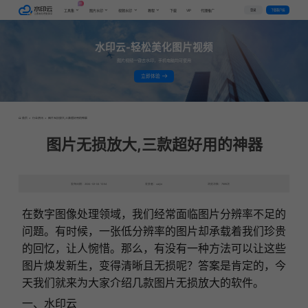
AI
VIP
登录
下载客户端
工具集
图片水印
视频水印
教程
下载
代理推广
水印云-轻松美化图片视频
图片视频一键去水印，手机电脑均可使用
立即体验
首页
>
行业资讯
>
图片无损放大,三款超好用的神器
图片无损放大,三款超好用的神器
发布日期：2024-02-04 10:54
发表者：caijie
浏览次数：7895次
在数字图像处理领域，我们经常面临图片分辨率不足的
问题。有时候，一张低分辨率的图片却承载着我们珍贵
的回忆，让人惋惜。那么，有没有一种方法可以让这些
图片焕发新生，变得清晰且无损呢？答案是肯定的，今
天我们就来为大家介绍几款图片无损放大的软件。
一、水印云