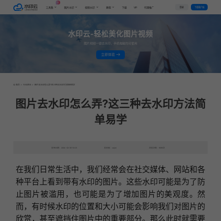
AI
VIP
登录
下载客户端
工具集
图片水印
视频水印
教程
下载
代理推广
水印云-轻松美化图片视频
图片视频一键去水印，手机电脑均可使用
立即体验
首页
>
行业资讯
>
图片去水印怎么弄?这三种去水印方法简单易学
图片去水印怎么弄?这三种去水印方法简
单易学
发布日期：2024-02-06 10:45
发表者：caijie
浏览次数：9095次
在我们日常生活中，我们经常会在社交媒体、网站和各
种平台上看到带有水印的图片。这些水印可能是为了防
止图片被滥用，也可能是为了增加图片的美观度。然
而，有时候水印的位置和大小可能会影响我们对图片的
欣赏，甚至遮挡住图片中的重要部分
。那么此时就需要