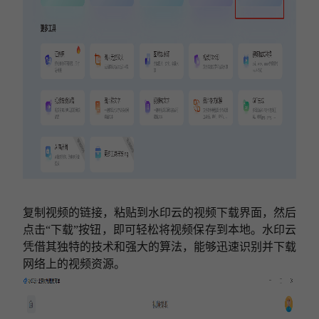
复制视频的链接，粘贴到水印云的视频下载界面，然后
点击
“下载”按钮，即可轻松将视频保存到本地。水印云
凭借其独特的技术和强大的算法，能够迅速识别并下载
网络上的视频资源。