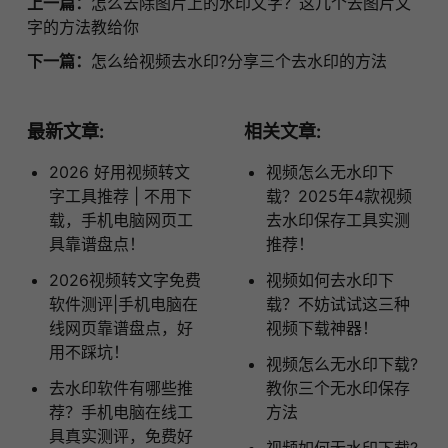
上一篇：
怎么去除图片上的水印文字？这几个去图片文
字的方法教给你
下一篇：
怎么给视频去水印?分享三个去水印的方法
最新文章:
相关文章:
2026 好用视频转文
视频怎么无水印下
字工具推荐 | 不用下
载？2025年4款视频
载，手机电脑网页工
去水印保存工具实测
具靠谱盘点！
推荐！
2026视频转文字免费
视频如何去水印下
软件测评|手机电脑在
载？不妨试试这三种
线网页靠谱盘点，好
视频下载神器！
用不踩坑！
视频怎么无水印下载?
去水印软件有哪些推
教你三个无水印保存
荐？手机电脑在线工
方法
具真实测评，免费好
视频如何无水印下载?