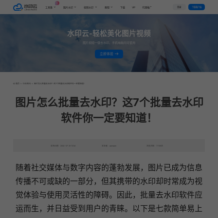
AI
VIP
登录
下载客户端
工具集
图片水印
视频水印
教程
下载
代理推广
水印云-轻松美化图片视频
图片视频一键去水印，手机电脑均可使用
立即体验
首页
>
行业资讯
>
图片怎么批量去水印？这7个批量去水印软件你一定要知道！
图片怎么批量去水印？这7个批量去水印
软件你一定要知道！
发布日期：2024-07-30 10:54
发表者：qianqian
浏览次数：11159次
随着社交媒体与数字内容的蓬勃发展，图片已成为信息
传播不可或缺的一部分，但其携带的水印却时常成为视
觉体验与使用灵活性的障碍。因此，批量去水印软件应
运而生，并日益受到用户的青睐。以下是七款简单易上