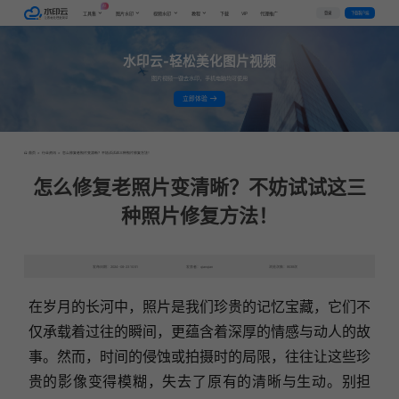
AI
VIP
登录
下载客户端
工具集
图片水印
视频水印
教程
下载
代理推广
水印云-轻松美化图片视频
图片视频一键去水印，手机电脑均可使用
立即体验
首页
>
行业资讯
>
怎么修复老照片变清晰？不妨试试这三种照片修复方法！
怎么修复老照片变清晰？不妨试试这三
种照片修复方法！
发布日期：2024-08-23 10:51
发表者：qianqian
浏览次数：9039次
在岁月的长河中，照片是我们珍贵的记忆宝藏，它们不
仅承载着过往的瞬间，更蕴含着深厚的情感与动人的故
事。然而，时间的侵蚀或拍摄时的局限，往往让这些珍
贵的影像变得模糊，失去了原有的清晰与生动。别担