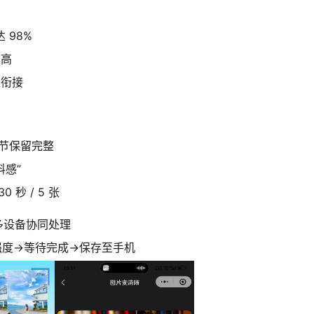
 98%
率高
缝衔接
节保留完整
料感”
秒 / 5 张
多设备协同处理
强度→等待完成→保存至手机