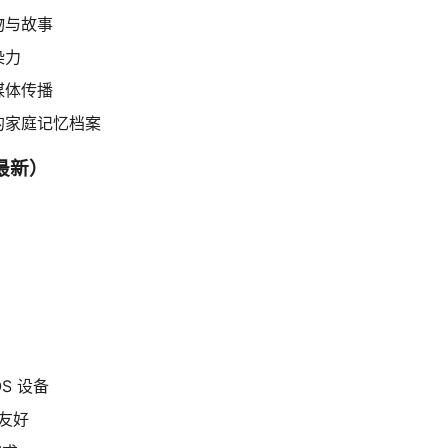
物与故事
染力
媒体传播
的家庭记忆档案
最新）
S 设备
友好