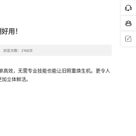
测好用！
浏览次数：2166次
问题反
馈
得简单高效，无需专业技能也能让旧照重焕生机。更令人
更加立体鲜活。