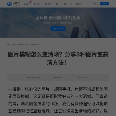
AI
VIP
登录
下载客户端
工具集
图片水印
视频水印
教程
下载
代理推广
水印云-轻松美化图片视频
图片视频一键去水印，手机电脑均可使用
立即体验
首页
>
行业资讯
>
图片模糊怎么变清晰？分享3种图片变高清方法！
图片模糊怎么变清晰？分享3种图片变高
清方法！
发布日期：2024-09-09 09:35
发表者：qianqian
浏览次数：9819次
拍摄到一张心仪的照片，却因手抖、焦距不当或其他因
素导致模糊，这无疑是摄影爱好者的一大遗憾。但幸运
的是，随着图像技术的飞跃，我们有多种途径可以将这
些模糊的记忆重新雕琢，让它们焕发出清晰的光彩。以