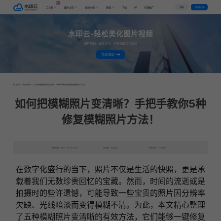
AI
VIP
登录
下载客户端
工具集
图片水印
视频水印
教程
下载
代理推广
水印云-轻松美化图片视频
图片视频一键去水印，手机电脑均可使用
立即体验
首页
>
行业资讯
>
如何把模糊照片变清晰？手把手教你5种修复模糊照片方法！
如何把模糊照片变清晰？手把手教你5种
修复模糊照片方法！
发布日期：2024-10-24 10:35
发表者：qianqian
浏览次数：14307次
在数字化盛行的当下，照片不仅是生活的快照，更是承
载着我们无数珍贵回忆的宝藏。然而，时间的流逝或是
拍摄时的些许遗憾，可能导致一些宝贵的照片因分辨率
欠缺、光线暗淡而变得模糊不清。为此，本文精心整理
了五种模糊照片变清晰的有效方法，它们能够一键修复