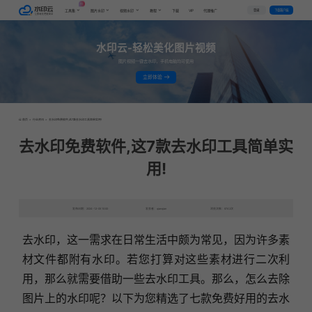
AI
VIP
登录
下载客户端
工具集
图片水印
视频水印
教程
下载
代理推广
水印云-轻松美化图片视频
图片视频一键去水印，手机电脑均可使用
立即体验
首页
>
行业资讯
>
去水印免费软件,这7款去水印工具简单实用!
去水印免费软件,这7款去水印工具简单实
用!
发布日期：2024-12-05 10:00
发表者：qianqian
浏览次数：8742次
去水印，这一需求在日常生活中颇为常见，因为许多素
材文件都附有水印。若您打算对这些素材进行二次利
用，那么就需要借助一些去水印工具。那么，怎么去除
图片上的水印呢？以下为您精选了七款免费好用的去水