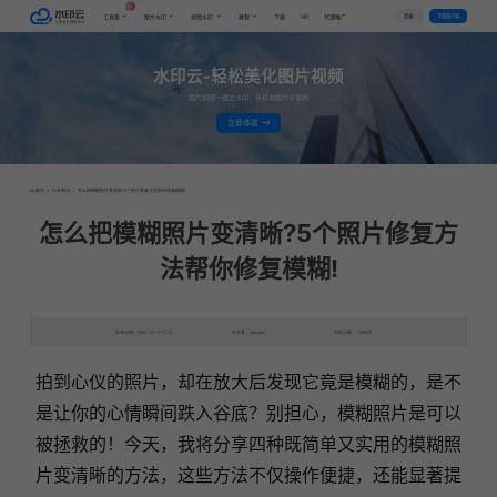
AI
VIP
登录
下载客户端
工具集
图片水印
视频水印
教程
下载
代理推广
水印云-轻松美化图片视频
图片视频一键去水印，手机电脑均可使用
立即体验
首页
>
行业资讯
>
怎么把模糊照片变清晰?5个照片修复方法帮你修复模糊!
怎么把模糊照片变清晰?5个照片修复方
法帮你修复模糊!
发布日期：2024-12-17 11:33
发表者：qianqian
浏览次数：11558次
拍到心仪的照片，却在放大后发现它竟是模糊的，是不
是让你的心情瞬间跌入谷底？别担心，模糊照片是可以
被拯救的！今天，我将分享四种既简单又实用的模糊照
片变清晰的方法，这些方法不仅操作便捷，还能显著提