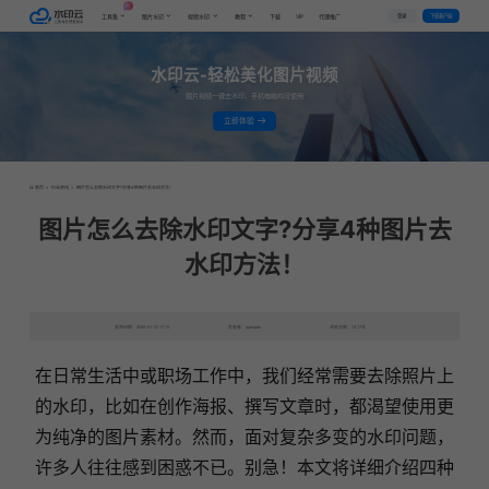
AI
VIP
登录
下载客户端
工具集
图片水印
视频水印
教程
下载
代理推广
水印云-轻松美化图片视频
图片视频一键去水印，手机电脑均可使用
立即体验
首页
>
行业资讯
>
图片怎么去除水印文字?分享4种图片去水印方法！
图片怎么去除水印文字?分享4种图片去
水印方法！
发布日期：2025-01-21 11:10
发表者：qianqian
浏览次数：7417次
在日常生活中或职场工作中，我们经常需要去除照片上
的水印，比如在创作海报、撰写文章时，都渴望使用更
为纯净的图片素材。然而，面对复杂多变的水印问题，
许多人往往感到困惑不已。别急！本文将详细介绍四种