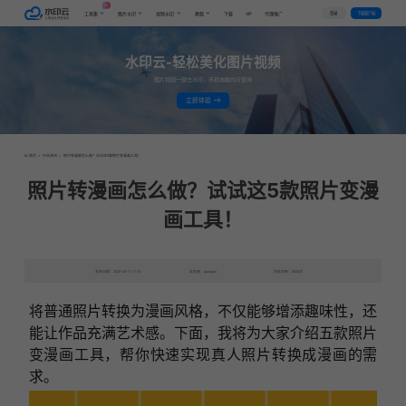
AI
VIP
登录
下载客户端
工具集
图片水印
视频水印
教程
下载
代理推广
水印云-轻松美化图片视频
图片视频一键去水印，手机电脑均可使用
立即体验
首页
>
行业资讯
>
照片转漫画怎么做？试试这5款照片变漫画工具！
照片转漫画怎么做？试试这5款照片变漫
画工具！
发布日期：2025-02-11 11:10
发表者：qianqian
浏览次数：9628次
将普通照片转换为漫画风格，不仅能够增添趣味性，还
能让作品充满艺术感。下面，我将为大家介绍五款照片
变漫画工具，帮你快速实现真人照片转换成漫画的需
求。