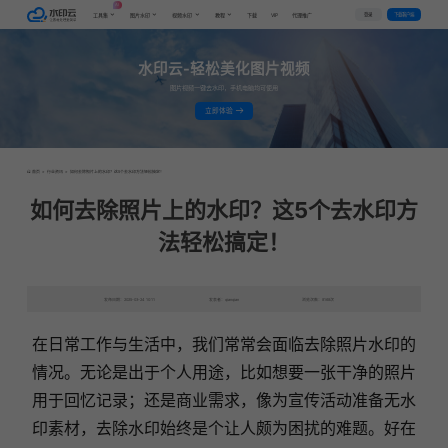
AI
VIP
登录
下载客户端
工具集
图片水印
视频水印
教程
下载
代理推广
水印云-轻松美化图片视频
图片视频一键去水印，手机电脑均可使用
立即体验
首页
>
行业资讯
>
如何去除照片上的水印？这5个去水印方法轻松搞定！
如何去除照片上的水印？这5个去水印方
法轻松搞定！
发布日期：2025-03-24 10:11
发表者：qianqian
浏览次数：8168次
在日常工作与生活中，我们常常会面临去除照片水印的
情况。无论是出于个人用途，比如想要一张干净的照片
用于回忆记录；还是商业需求，像为宣传活动准备无水
印素材，去除水印始终是个让人颇为困扰的难题。好在