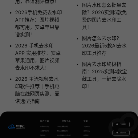
用，靠谱测评盘点！
图片水印怎么批量去
2026手机免费去水印
除？2026实测5款免
APP推荐：图片视频
费的图片去水印工
都可用，安卓苹果靠
具！
谱实测！
图片怎么去水印？
2026 手机去水印
2026最新5款AI去水
APP 实用推荐：安卓
印工具推荐
苹果通用，图片视频
图片去水印终极指
去水印不求人！
南：2025实测4款宝
2026 主流视频去水
藏工具，一键去除水
印软件推荐｜手机电
印！
脑在线网页实测、靠
谱选型指南！
图片工具
视频工具
帮助
下载电脑版
在线图片去水印
GIF图片生成
视频去水印
水印云教程
在线图片加水印
图片无损放大
视频加水印
关于水印云
下载移动端
智能抠图
图片转文字
视频怎么去水印
联系我们