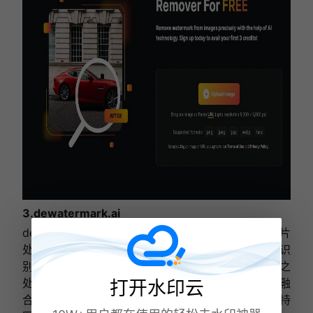
3.dewatermark.ai
dewatermark.ai 是一款基于人工智能技术的在线图片
处理工具，利用先进的 AI 算法对图片进行分析和识
别，能够精准地检测和去除各类复杂水印，它的强大之
处在于对复杂水印的处理能力，即使水印与图片内容融
打开水印云
合度较高，也能在一定程度上实现无痕去除，且能保持