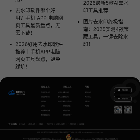
2026最新5款AI去水
去水印软件哪个好
印工具推荐
用？手机 APP 电脑网
图片去水印终极指
页工具最新盘点，无
南：2025实测4款宝
需下载！
藏工具，一键去除水
2026好用去水印软件
印！
推荐｜手机APP电脑
网页工具盘点，避免
踩坑！
图片工具
视频工具
帮助
下载电脑版
在线图片去水印
GIF图片生成
视频去水印
水印云教程
在线图片加水印
图片无损放大
视频加水印
关于水印云
下载移动端
智能抠图
图片转文字
视频怎么去水印
联系我们
证件照
视频提取下载
代理推广
图片模糊变清晰
视频格式转换
图片模糊变清晰
视频语音转文字
友情链接
图片去水印
视频去水印
一键抠图
去水印下载
视频转文字提取
免费配音软件
声音克隆
地址：湖北省武汉市东湖新技术开发区关南园一路当代梦工厂4号楼10楼，邮箱：yinglin.wu@udreamtech.com
©2020武汉联合创想科技有限公司版权所有
鄂ICP备17031026号-8
鄂公网安备42018502007353
水印云专注
图片去水印
视频去水印
国内杰出者