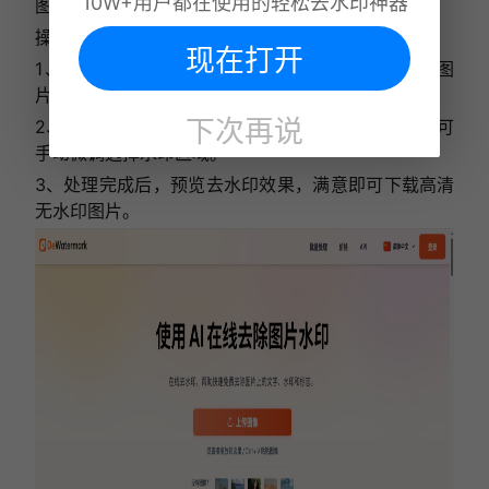
10W+用户都在使用的轻松去水印神器
图片的清晰度和原有质感。
操作步骤：
现在打开
1、打开dewatermark.ai 软件，上传带有水印的图
片。
下次再说
2、软件会自动识别水印并进行处理，若有需要，也可
手动微调选择水印区域。
3、处理完成后，预览去水印效果，满意即可下载高清
无水印图片。