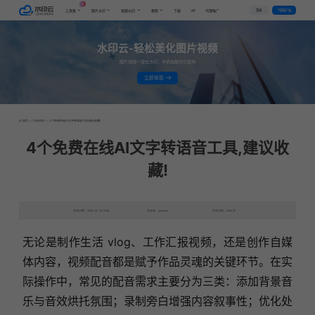
AI
VIP
登录
下载客户端
工具集
图片水印
视频水印
教程
下载
代理推广
水印云-轻松美化图片视频
图片视频一键去水印，手机电脑均可使用
立即体验
首页
>
行业资讯
>
4个免费在线AI文字转语音工具,建议收藏!
4个免费在线AI文字转语音工具,建议收
藏!
发布日期：2025-04-18 10:59
发表者：qianqian
浏览次数：9204次
无论是制作生活 vlog、工作汇报视频，还是创作自媒
体内容，视频配音都是赋予作品灵魂的关键环节。在实
际操作中，常见的配音需求主要分为三类：添加背景音
乐与音效烘托氛围；录制旁白增强内容叙事性；优化处