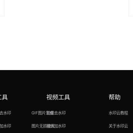
工具
视频工具
帮助
去水印
GIF图片生成
视频去水印
水印云教程
加水印
图片无损放大
视频加水印
关于水印云