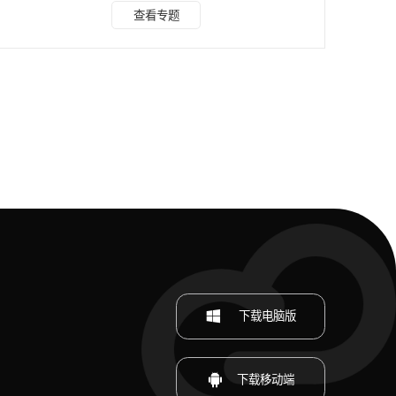
冬瓜配音 推荐指数：★★★★★ 冬瓜配音是一款专注于语音
查看专题
合成的智能配音工具，提供海量音色，语言，不仅能自主调节
语速、音调、音量，还可根据内容添加情感效果，使配音更贴
合场景。适合各类用户快速生成高质量的语音内容。无论是短
视频配音、广告宣传、教育培训，还是其他场景的语音需求，
冬瓜配音都能提供多样化的语音风格和语言选择，满足
下载电脑版
下载移动端