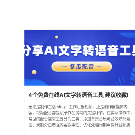
4个免费在线AI文字转语音工具,建议收藏!
无论是制作生活 vlog、工作汇报视频，还是创作自媒体内
容，视频配音都是赋予作品灵魂的关键环节。在实际操作中，
常见的配音需求主要分为三类：添加背景音乐与音效烘托氛
围；录制旁白增强内容叙事性；优化处理同期声提升音频质
量。那么，如何高效满足这些需求，让配音工作变得简单轻