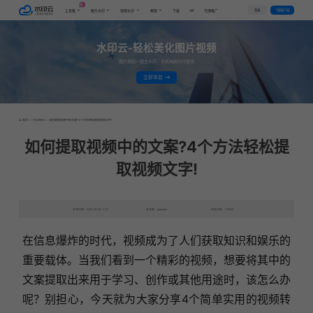
AI
VIP
登录
下载客户端
工具集
图片水印
视频水印
教程
下载
代理推广
水印云-轻松美化图片视频
图片视频一键去水印，手机电脑均可使用
立即体验
首页
>
行业资讯
>
如何提取视频中的文案?4个方法轻松提取视频文字!
如何提取视频中的文案?4个方法轻松提
取视频文字!
发布日期：2025-06-04 11:27
发表者：qianqian
浏览次数：7730次
在信息爆炸的时代，视频成为了人们获取知识和娱乐的
重要载体。当我们看到一个精彩的视频，想要将其中的
文案提取出来用于学习、创作或其他用途时，该怎么办
呢？别担心，今天就为大家分享4个简单实用的视频转