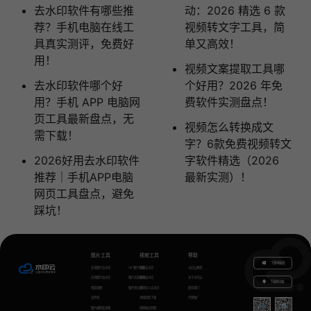
去水印软件有哪些推
动：2026 精选 6 款
荐？手机电脑在线工
视频转文字工具，简
具真实测评，免费好
单又高效！
用！
视频文案提取工具哪
去水印软件哪个好
个好用？2026 年免
用？手机 APP 电脑网
费软件实测盘点！
页工具最新盘点，无
视频怎么转换成文
需下载！
字？6款免费视频转文
2026好用去水印软件
字软件精选（2026
推荐｜手机APP电脑
最新实测）！
网页工具盘点，避免
踩坑！
图片工具
视频工具
帮助
下载电脑版
在线图片去水印
GIF图片生成
视频去水印
水印云教程
在线图片加水印
图片无损放大
视频加水印
关于水印云
下载移动端
智能抠图
图片转文字
视频怎么去水印
联系我们
证件照
视频提取下载
代理推广
图片模糊变清晰
视频格式转换