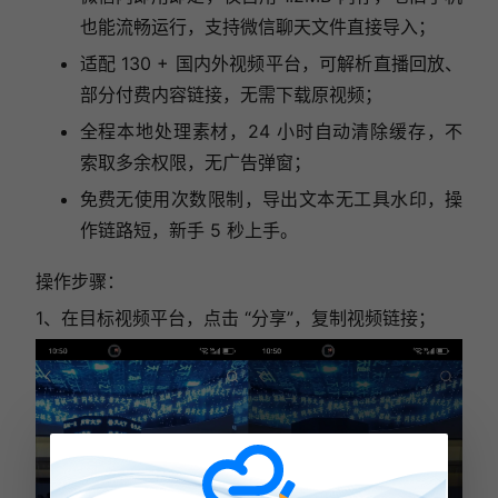
也能流畅运行，支持微信聊天文件直接导入；
适配 130 + 国内外视频平台，可解析直播回放、
部分付费内容链接，无需下载原视频；
全程本地处理素材，24 小时自动清除缓存，不
索取多余权限，无广告弹窗；
免费无使用次数限制，导出文本无工具水印，操
作链路短，新手 5 秒上手。
操作步骤：
1、在目标视频平台，点击 “分享”，复制视频链接；