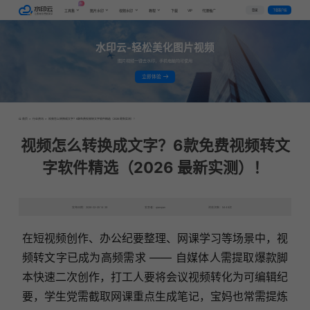
AI
VIP
登录
下载客户端
工具集
图片水印
视频水印
教程
下载
代理推广
水印云-轻松美化图片视频
图片视频一键去水印，手机电脑均可使用
立即体验
首页
>
行业资讯
>
视频怎么转换成文字？6款免费视频转文字软件精选（2026 最新实测）！
视频怎么转换成文字？6款免费视频转文
字软件精选（2026 最新实测）！
发布日期：2026-02-05 14:39
发表者：qianqian
浏览次数：5448次
在短视频创作、办公纪要整理、网课学习等场景中，视
频转文字已成为高频需求 —— 自媒体人需提取爆款脚
本快速二次创作，打工人要将会议视频转化为可编辑纪
要，学生党需截取网课重点生成笔记，宝妈也常需提炼