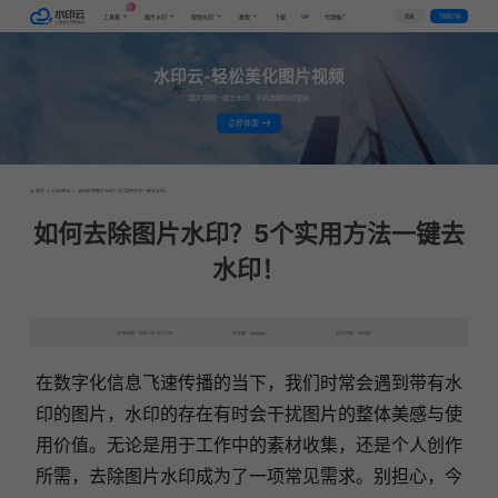
AI
VIP
登录
下载客户端
工具集
图片水印
视频水印
教程
下载
代理推广
水印云-轻松美化图片视频
图片视频一键去水印，手机电脑均可使用
立即体验
首页
>
行业资讯
>
如何去除图片水印？5个实用方法一键去水印！
如何去除图片水印？5个实用方法一键去
水印！
发布日期：2025-08-22 11:06
发表者：qianqian
浏览次数：5008次
在数字化信息飞速传播的当下，我们时常会遇到带有水
印的图片，水印的存在有时会干扰图片的整体美感与使
用价值。无论是用于工作中的素材收集，还是个人创作
所需，去除图片水印成为了一项常见需求。别担心，今