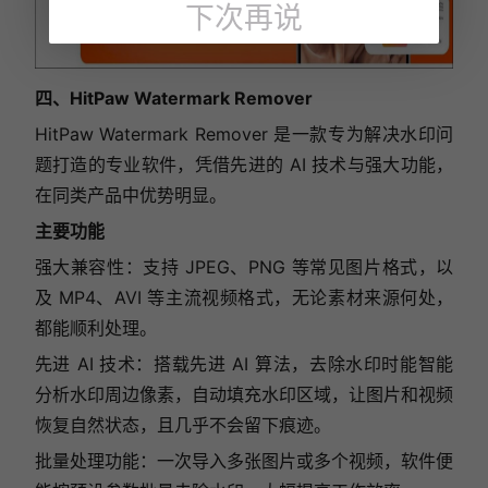
下次再说
四、HitPaw Watermark Remover
HitPaw Watermark Remover 是一款专为解决水印问
题打造的专业软件，凭借先进的 AI 技术与强大功能，
在同类产品中优势明显。
主要功能
强大兼容性：支持 JPEG、PNG 等常见图片格式，以
及 MP4、AVI 等主流视频格式，无论素材来源何处，
都能顺利处理。
先进 AI 技术：搭载先进 AI 算法，去除水印时能智能
分析水印周边像素，自动填充水印区域，让图片和视频
恢复自然状态，且几乎不会留下痕迹。
批量处理功能：一次导入多张图片或多个视频，软件便