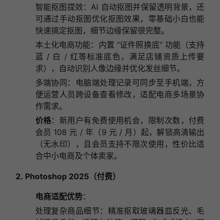
智能抠图提效：AI 自动抠图并保留透明背景，还
可通过手动抠图优化抠图效果，零基础小白也能
快速搞定抠图，细节边缘保留很完整。
本土化电商功能：内置 “证件照换底” 功能（支持
蓝 / 白 / 红等标准底色，满足店铺资质上传要
求），自动识别人像边缘并优化发丝细节。
多端协同：电脑端处理记录可同步至手机端，方
便运营人员跨设备查看修改，适配电商多场景协
作需求。
价格
：新用户有免费使用机会，限制次数，付费
会员 108 元 / 年（9 元 / 月）起，解锁高清输出
（无水印），且会员支持不限次使用，性价比适
合中小电商及个体卖家。
2.
Photoshop 2025（付费）
电商适配优势
：
处理复杂商品细节：精准抠取玻璃器皿反光、毛