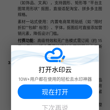
（如饰品、文具），支持圆形、矩形等 “平台主
图常用形状” 抠图，直接适配淘宝、拼多多主图
规格。
素材一站式使用：内置电商常用贴纸（如 “限时
折扣”“包邮” 标签）、字体，抠图后可直接添加营
销元素，降低设计门槛。
付费功能
：高级特效和无广告模式需订阅（约 15
元 / 月），适合需要快速制作营销图的电商新
手。
3. 水印云（免费 / 付费）
打开水印云
电商核心优势（重点推荐）
：
10W+用户都在使用的轻松去水印神器
手机端批量处理：支持一次上传 30 张以内商品
图，AI 自动抠图并替换背景（如统一换成白色背
现在打开
景，符合平台主图规范），解决电商 “外出时紧
急上新” 的痛点。
专业输出适配：生成的透明背景 PNG 支持调整
下次再说