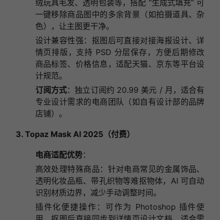
绒玩具毛发、透明包装等，搭配 “生成式填充” 可
一键移除商品图中的多余背景（如拍摄道具、杂
色），让主图更干净。
设计兼容性强：抠图后可直接对接海报设计、详
情页排版，支持 PSD 分层保存，方便后期修改
商品标签、价格信息，适配天猫、京东等平台设
计规范。
订阅方式
：独立订阅约 20.99 美元 / 月，适合有
专业设计需求的电商团队（如自有设计部的品牌
店铺）。
3. Topaz Mask AI 2025（付费）
电商适配优势
：
高效处理特殊商品：针对电商常见的金属饰品、
透明化妆品瓶、带孔织物等难抠物体，AI 可自动
识别材质边界，减少手动调整时间。
插件化便捷操作：可作为 Photoshop 插件使
用，抠图后直接同步到详情页设计文档，适合需