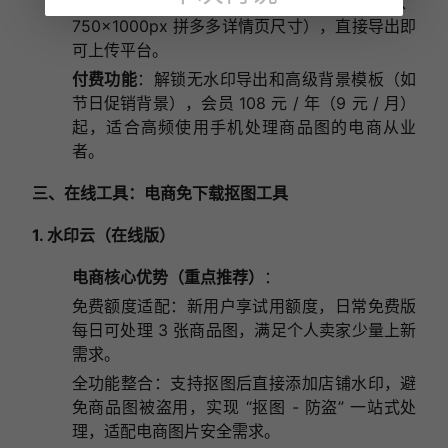
尺寸（如 800×800px 淘宝主图尺寸、
750×1000px 拼多多详情页尺寸），直接导出即
可上传平台。
付费功能
：解锁无水印导出和高级背景模板（如
节日促销背景），会员 108 元 / 年（9 元 / 月）
起，适合高频使用手机处理商品图的电商从业
者。
三、在线工具：电商免下载抠图工具
1. 水印云（在线版）
电商核心优势（重点推荐）
：
免费额度适配：新用户享试用额度，日常免费版
每日可处理 3 张商品图，满足个人卖家少量上新
需求。
全功能整合：支持抠图后直接添加店铺水印，避
免商品图被盗用，实现 “抠图 - 防盗” 一站式处
理，适配电商图片安全需求。