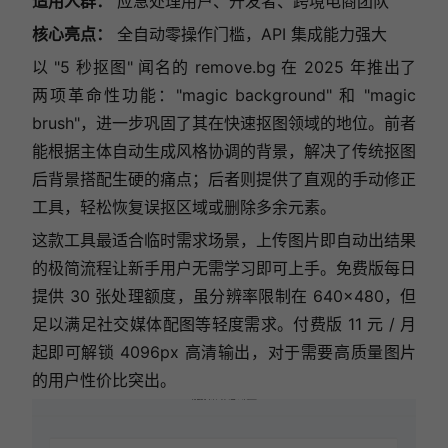
适用人群：
应急处理用户、开发者、跨境电商团队
核心亮点：
全自动零操作门槛，API 集成能力强大
以 "5 秒抠图" 闻名的
remove.bg
在 2025 年推出了
两项革命性功能："magic background" 和 "magic
brush"，进一步巩固了其在快速抠图领域的地位。前者
能根据主体自动生成风格协调的背景，解决了传统抠图
后背景搭配生硬的痛点；后者则提供了直观的手动修正
工具，轻松恢复误抠区域或删除多余元素。
这款工具最适合临时需求场景，上传图片即自动出结果
的极简流程让新手用户无需学习即可上手。免费版每日
提供 30 张处理额度，虽分辨率限制在 640×480，但
足以满足社交媒体配图等轻度需求。付费版 11 元 / 月
起即可解锁 4096px 高清输出，对于需要高质量图片
的用户性价比突出。