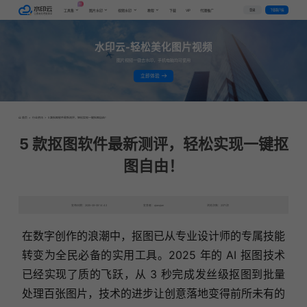
AI
VIP
登录
下载客户端
工具集
图片水印
视频水印
教程
下载
代理推广
水印云-轻松美化图片视频
图片视频一键去水印，手机电脑均可使用
立即体验
首页
>
行业资讯
>
5 款抠图软件最新测评，轻松实现一键抠图自由！
5 款抠图软件最新测评，轻松实现一键抠
图自由！
发布日期：2025-09-09 14:42
发表者：qianqian
浏览次数：2371次
在数字创作的浪潮中，抠图已从专业设计师的专属技能
转变为全民必备的实用工具。2025 年的 AI 抠图技术
已经实现了质的飞跃，从 3 秒完成发丝级抠图到批量
处理百张图片，技术的进步让创意落地变得前所未有的