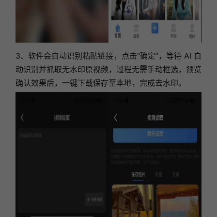
3、
软件会自动识别粘贴链接，点击“确定”，
等待 AI 自
动识别并抓取无水印原视频，过程无需手动框选，预览
确认效果后，一键下载保存至本地，完成去水印。