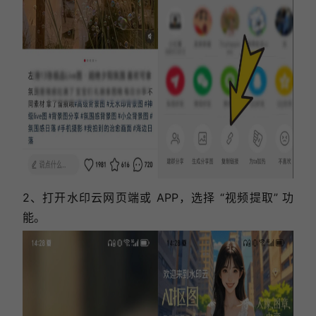
2、打开水印云网页端或 APP，选择 “视频提取” 功
能。