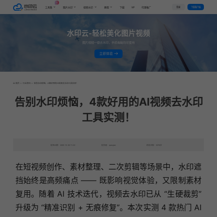
AI
VIP
登录
下载客户端
工具集
图片水印
视频水印
教程
下载
代理推广
水印云-轻松美化图片视频
图片视频一键去水印，手机电脑均可使用
立即体验
首页
>
行业资讯
>
告别水印烦恼，4款好用的AI视频去水印工具实测！
告别水印烦恼，4款好用的AI视频去水印
工具实测！
发布日期：2025-10-28 11:46
发表者：qianqian
浏览次数：5376次
在短视频创作、素材整理、二次剪辑等场景中，水印遮
挡始终是高频痛点 —— 既影响视觉体验，又限制素材
复用。随着 AI 技术迭代，视频去水印已从 “生硬裁剪”
升级为 “精准识别 + 无痕修复”。本次实测 4 款热门 AI