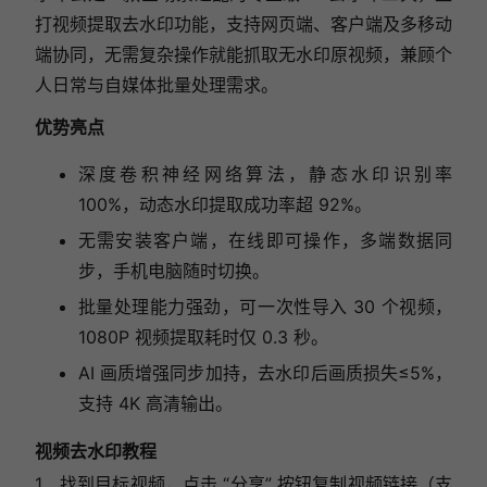
打视频提取去水印功能，支持网页端、客户端及多移动
端协同，无需复杂操作就能抓取无水印原视频，兼顾个
人日常与自媒体批量处理需求。
优势亮点
深度卷积神经网络算法，静态水印识别率
100%，动态水印提取成功率超 92%。
无需安装客户端，在线即可操作，多端数据同
步，手机电脑随时切换。
批量处理能力强劲，可一次性导入 30 个视频，
1080P 视频提取耗时仅 0.3 秒。
AI 画质增强同步加持，去水印后画质损失≤5%，
支持 4K 高清输出。
视频去水印教程
1、找到目标视频，点击 “分享” 按钮复制视频链接（支