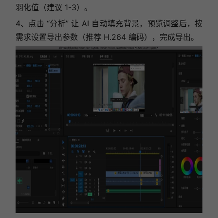
羽化值（建议 1-3）。
4、点击 “分析” 让 AI 自动填充背景，预览调整后，按
需求设置导出参数（推荐 H.264 编码），完成导出。