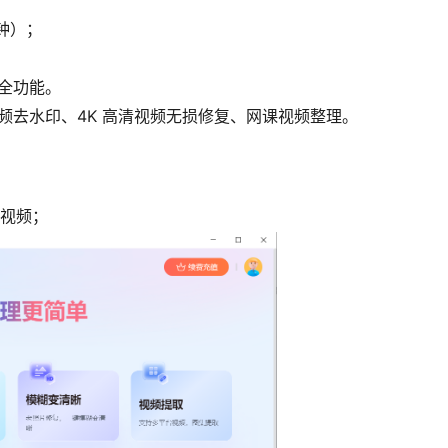
钟）；
全功能。
频去水印、4K 高清视频无损修复、网课视频整理。
传视频；