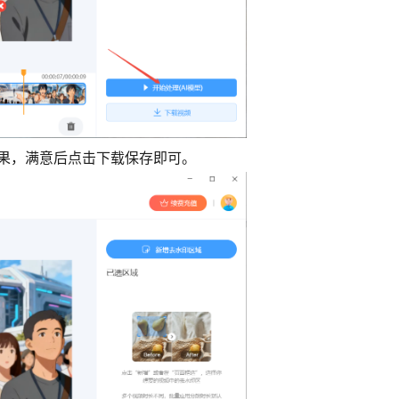
的效果，满意后点击下载保存即可。