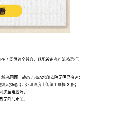
d（APP / 网页端全兼容，低配设备亦可流畅运行）
智能填充画面，静态 / 动态水印去除无明显痕迹；
 视频无损输出，处理速度比传统工具快 3 倍；
同步至电脑端；
且无附加水印。