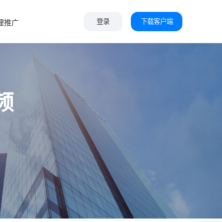
下载客户端
理推广
登录
频