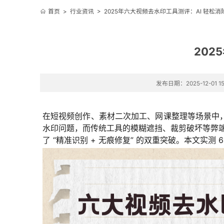
首页
>
行业资讯
>
2025年六大视频去水印工具测评：AI 轻松
202
发布日期：2025-12-01 15
在短视频创作、素材二次加工、网课整理等场景中，视
水印问题，而传统工具的模糊遮挡、裁剪破坏等弊端，
了 “精准识别 + 无痕修复” 的双重突破。本文实