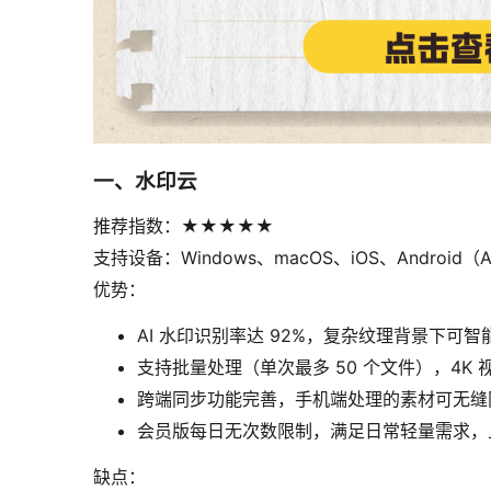
一、水印云
推荐指数：★★★★★
支持设备：Windows、macOS、iOS、Androi
优势：
AI 水印识别率达 92%，复杂纹理背景下可
支持批量处理（单次最多 50 个文件），4K
跨端同步功能完善，手机端处理的素材可无缝
会员版每日无次数限制，满足日常轻量需求，
缺点：