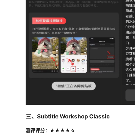
三、Subtitle Workshop Classic
测评评分：★★★★☆