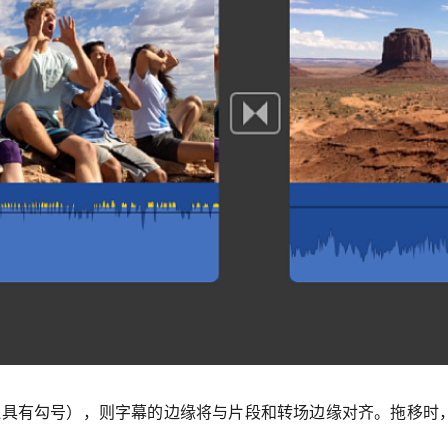
旁边具有勾号），则字幕的边缘将与片段和转场边缘对齐。拖移