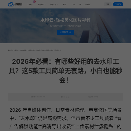
AI
VIP
登录
下载客户端
工具集
图片水印
视频水印
教程
下载
代理推广
水印云-轻松美化图片视频
图片视频一键去水印，手机电脑均可使用
立即体验
首页
>
行业资讯
>
2026年必看：有哪些好用的去水印工具？这5款工具简单无套路，小白也能秒会！
2026年必看：有哪些好用的去水印工
具？这5款工具简单无套路，小白也能秒
会！
发布日期：2026-02-05 11:20
发表者：qianqian
浏览次数：1717次
2026 年自媒体创作、日常素材整理、电商修图等场景
中，“去水印” 仍是高频需求。但市面不少工具藏着 “看
广告解锁功能”“高清导出收费”“上传素材泄露隐私” 的