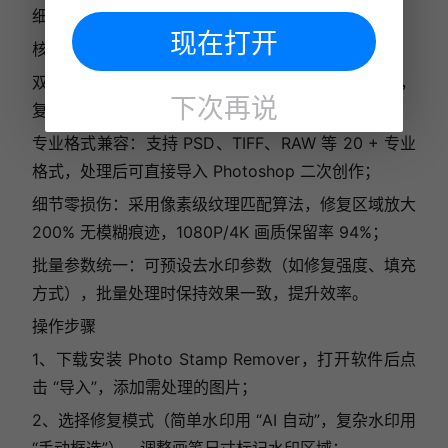
细节有高要求的场景。
现在打开
核心优势
双模式修复：支持 AI 自动识别水印与手动精准框选，
下次再说
复杂背景（如草地、砖墙）修复效果行业领先；
专业格式兼容：支持 PSD、TIFF、RAW 等 20 + 专业
格式，处理后可直接导入 Photoshop 二次创作；
细节零损伤：采用像素级纹理匹配算法，修复区域放大
200% 无模糊痕迹，1080P/4K 画质保留率 94%；
批量参数统一：可预设去水印参数（如修复强度、填充
方式），批量处理时保持效果一致，提升效率。
操作步骤
1、下载安装 Photo Stamp Remover，打开软件后点
击 “导入”，添加需处理的图片；
2、选择修复模式（简单水印用 “AI 自动”，复杂水印用
“手动框选”），调整画笔尺寸标记水印区域；