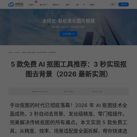
AI
VIP
登录
下载客户端
工具集
图片水印
视频水印
教程
下载
代理推广
水印云-轻松美化图片视频
图片视频一键去水印，手机电脑均可使用
立即体验
首页
>
行业资讯
>
5 款免费 AI 抠图工具推荐：3 秒实现抠图去背景（2026 最新实测）
5 款免费 AI 抠图工具推荐：3 秒实现抠
图去背景（2026 最新实测）
发布日期：2026-03-28 10:37
发表者：qianqian
浏览次数：1647次
手动抠图的时代已彻底落幕！2026 年 AI 抠图技术全
面成熟，3 秒自动去背景、发丝级精准、零门槛操作，
完美解决传统抠图的所有痛点。本文实测 5 款免费工
具，从精度、效率、场景适配度全面拆解，帮你快速选