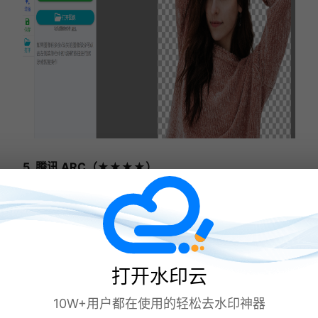
5. 腾讯 ARC（★★★★）
适配平台：网页端（全平台通用），腾讯应用研究中心
出品，无广告纯白界面
核心优势：
打开水印云
大厂技术保障：依托腾讯 AI 实验室算法，抠图
精度高，边缘处理自然
10W+用户都在使用的轻松去水印神器