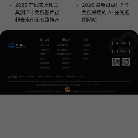
2026 在线去水印工
2026 最新盘点！7 个
具测评｜免费图片视
免费好用的 AI 在线抠
频去水印无套路推荐
图网站！
图片工具
视频工具
帮助
下载电脑版
在线图片去水印
GIF图片生成
视频去水印
水印云教程
在线图片加水印
图片无损放大
视频加水印
关于水印云
下载移动端
智能抠图
图片转文字
视频怎么去水印
联系我们
证件照
视频提取下载
代理推广
图片模糊变清晰
视频格式转换
图片模糊变清晰
视频语音转文字
友情链接
图片去水印
视频去水印
一键抠图
去水印下载
视频转文字提取
免费配音软件
声音克隆
地址：湖北省武汉市东湖新技术开发区关南园一路当代梦工厂4号楼10楼，邮箱：yinglin.wu@udreamtech.com
©2020武汉联合创想科技有限公司版权所有
鄂ICP备17031026号-8
鄂公网安备42018502007353
水印云专注
图片去水印
视频去水印
国内杰出者