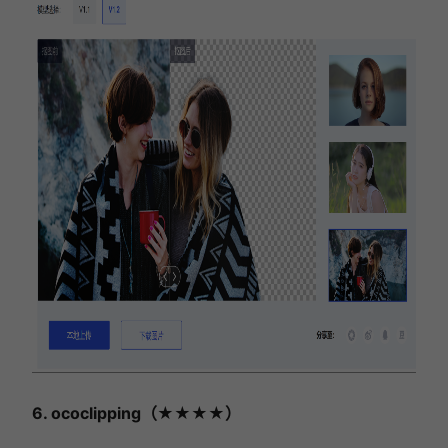
6. ococlipping（★★★★）