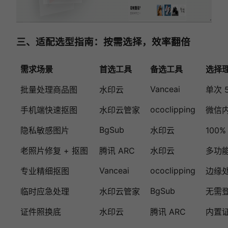
三、适配选型指南：按需选择，效率翻倍
需求场景
首选工具
备选工具
选择
Vanceai
批量处理商品图
水印云
单次 
ococlipping
手机端快速抠图
水印云管家
微信
BgSub
隐私敏感图片
水印云
100
老照片修复 + 抠图
腾讯 ARC
水印云
多功
Vanceai
ococlipping
专业精细抠图
边缘
BgSub
临时应急处理
水印云管家
无需
证件照换底
水印云
腾讯 ARC
内置