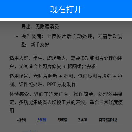
多功能集成：除抠图外，还提供老照片修复、画
现在打开
质增强、图像上色等实用功能
完全免费无限制：无每日处理次数限制，无水印
导出，无隐藏消费
下次再说
操作极简：上传图片后自动处理，无需手动调
整，新手友好
适用人群：学生、职场新人、需要多功能图片处理的用
户，尤其适合老照片修复 + 抠图组合需求
适用场景：老照片翻新 + 抠图、低画质图片增强 + 抠
图、证件照处理、PPT 素材制作
体验感受：界面干净无广告，操作简单，处理效果稳
定，多功能集成省去切换工具的麻烦，适合日常轻度使
用