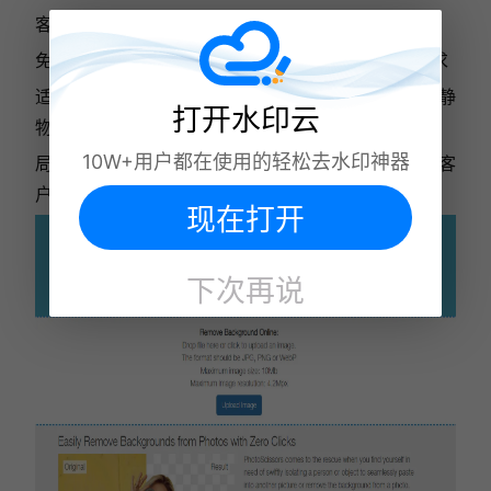
客户端支持离线使用，无网络也能抠图，稳定性强
免费版无水印，支持 1080P 高清导出，满足日常需求
适用场景：生活用品抠图、家具 / 家电商品图、简单静
打开水印云
物摄影、新手入门练习、离线应急抠图
10W+用户都在使用的轻松去水印神器
局限性：发丝 / 毛绒等精细细节处理弱；批量功能仅客
户端付费版支持；网页端广告较多
现在打开
下次再说