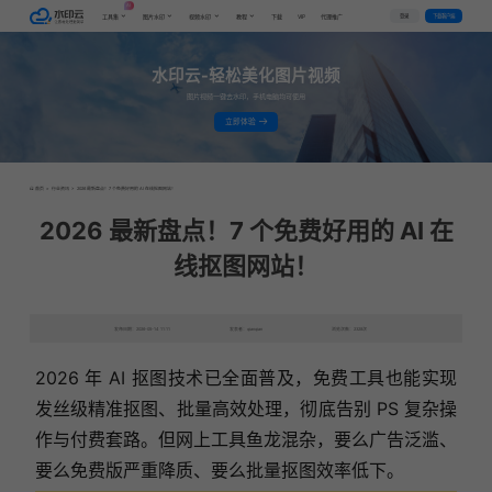
AI
VIP
登录
下载客户端
工具集
图片水印
视频水印
教程
下载
代理推广
水印云-轻松美化图片视频
图片视频一键去水印，手机电脑均可使用
立即体验
首页
>
行业资讯
>
2026 最新盘点！7 个免费好用的 AI 在线抠图网站！
2026 最新盘点！7 个免费好用的 AI 在
线抠图网站！
发布日期：2026-05-14 11:11
发表者：qianqian
浏览次数：2328次
2026 年 AI 抠图技术已全面普及，免费工具也能实现
发丝级精准抠图、批量高效处理，彻底告别 PS 复杂操
作与付费套路。但网上工具鱼龙混杂，要么广告泛滥、
要么免费版严重降质、要么批量抠图效率低下。