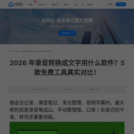
AI
VIP
登录
下载客户端
工具集
图片水印
视频水印
教程
下载
代理推广
水印云-轻松美化图片视频
图片视频一键去水印，手机电脑均可使用
立即体验
首页
>
行业资讯
>
2026 年录音转换成文字用什么软件？5 款免费工具真实对比！
2026 年录音转换成文字用什么软件？5
款免费工具真实对比！
发布日期：2026-05-13 11:51
发表者：qianqian
浏览次数：1152次
做会议记录、课堂笔记、采访整理、视频字幕时，最头
疼的就是录音堆成山、手动整理慢、口音 / 杂音识别不
准、转完还要重排版。