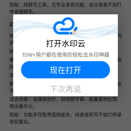
短板：纯转写工具，无专业录音功能，会议录音不如叮
咚录音顺手。
2. 水印云 APP—— 全场景多功能一体机
核心定位：转写 + 去水印 + 字幕编辑三合一，多端同
打开水印云
步，自媒体办公全能款。
核心优势
10W+用户都在使用的轻松去水印神器
普通话准确率98%+，方言识别稳定，嘈杂环境表现
好；
现在打开
支持大文件、批量处理，手机 / 网页数据互通；
免费导出无水印，无广告，一 APP 满足音视频处理全
下次再说
流程水印云。
适合场景：自媒体创作、短视频字幕、批量素材处理、
跨设备办公。
短板：功能多导致界面稍复杂，纯录音转写不如叮咚录
音轻量化。