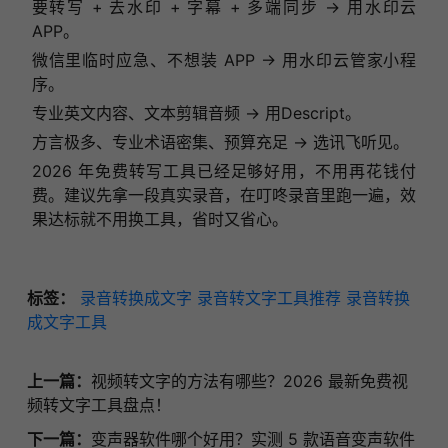
要转写 + 去水印 + 字幕 + 多端同步 → 用水印云
APP。
微信里临时应急、不想装 APP → 用水印云管家小程
序。
专业英文内容、文本剪辑音频 → 用Descript。
方言极多、专业术语密集、预算充足 → 选讯飞听见。
2026 年免费转写工具已经足够好用，不用再花钱付
费。建议先拿一段真实录音，在叮咚录音里跑一遍，效
果达标就不用换工具，省时又省心。
标签：
录音转换成文字
录音转文字工具推荐
录音转换
成文字工具
上一篇：
视频转文字的方法有哪些？2026 最新免费视
频转文字工具盘点！
下一篇：
变声器软件哪个好用？实测 5 款语音变声软件