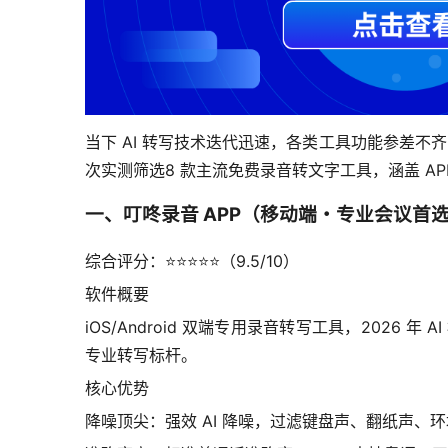
当下 AI 转写技术迭代迅速，各类工具功能参差
次实测筛选8 款主流免费录音转文字工具，涵盖 
一、叮咚录音 APP（移动端・专业会议首
综合评分：⭐⭐⭐⭐⭐（9.5/10）
软件概要
iOS/Android 双端专用录音转写工具，2026
专业转写标杆。
核心优势
降噪顶尖：强效 AI 降噪，过滤键盘声、翻纸声、