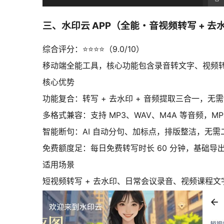
三、水印云 APP（全能・音视频转写 + 去
综合评分：⭐⭐⭐⭐（9.0/10）
移动端全能工具，核心功能包含录音转文字、视频转文
核心优势
功能复合：转写 + 去水印 + 音频提取三合一，
多格式兼容：支持 MP3、WAV、M4A 等音频，
智能断句：AI 自动分句、加标点，排版整洁，无需
免费额度足：每日免费转写时长 60 分钟，基础导
适用场景
短视频转写 + 去水印、日常会议录音、视频课程