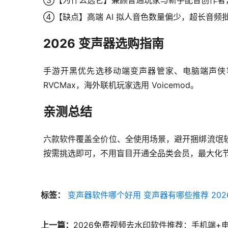
③【为什么选它】兼顾普通玩家与新手配音创作者
④【缺点】高端 AI 拟人音色数量偏少，超长音频
2026 变声器选购指南
手游开黑优先选移动端变声器管家、电脑端声侠客，
RVCMax，海外联机玩家选用 Voicemod。
亲测总结
六款软件覆盖全价位、全使用场景，避开捆绑流氓
按需挑选即可，不用盲目开通全品类会员，最大化
标签：
变声器软件哪个好用
变声器有哪些推荐
20
上一篇：
2026免费视频去水印软件推荐：手机端+