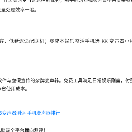
，开黑实时变音延迟控制优秀，新手练习短视频旁白不用复杂参
批量处理效率一般。
低延迟适配联机；零成本娱乐整活手机选 KK 变声器小程序，
软件与虚假宣传的杂牌变声器。免费工具满足日常娱乐刚需，付
节省使用成本。
26变声器测评
手机变声器排行
电脑端全平台横向测评！