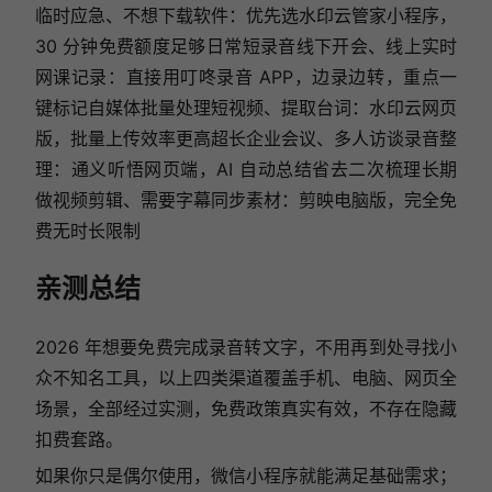
临时应急、不想下载软件：优先选水印云管家小程序，
30 分钟免费额度足够日常短录音线下开会、线上实时
网课记录：直接用叮咚录音 APP，边录边转，重点一
键标记自媒体批量处理短视频、提取台词：水印云网页
版，批量上传效率更高超长企业会议、多人访谈录音整
理：通义听悟网页端，AI 自动总结省去二次梳理长期
做视频剪辑、需要字幕同步素材：剪映电脑版，完全免
费无时长限制
亲测总结
2026 年想要免费完成录音转文字，不用再到处寻找小
众不知名工具，以上四类渠道覆盖手机、电脑、网页全
场景，全部经过实测，免费政策真实有效，不存在隐藏
扣费套路。
如果你只是偶尔使用，微信小程序就能满足基础需求；