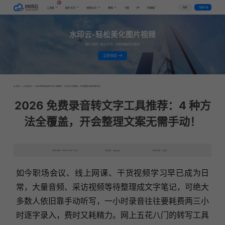
AI
VIP
登录
下载客户端
工具集
图片水印
视频水印
教程
下载
代理推广
水印云-轻松美化图片视频
图片视频一键去水印，手机电脑均可使用
立即体验
首页
>
行业资讯
>
2026 免费录音转文字工具推荐：4 种方法全覆盖，开会整理文案无需手动！
2026 免费录音转文字工具推荐：4 种方
法全覆盖，开会整理文案无需手动！
发布日期：2026-06-08 17:24
发表者：qianqian
浏览次数：785次
如今职场会议、线上网课、干货视频学习早已成为日
常，大量音频、采访视频等待整理成文字笔记，可绝大
多数人依旧靠手动听写，一小时录音往往要耗费两三小
时逐字录入，费时又耗精力。网上五花八门的转写工具