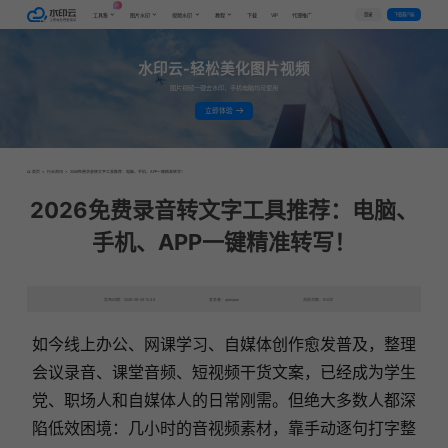
AI
VIP
登录
下载客户端
工具集
图片水印
视频水印
教程
下载
代理推广
水印云-轻松美化图片视频
图片视频一键去水印，手机电脑均可使用
立即体验
首页
>
行业资讯
>
2026免费录音转文字工具推荐：电脑、手机、APP一键精准转写！
2026免费录音转文字工具推荐：电脑、
手机、APP一键精准转写！
发布日期：2026-06-09 10:48
发表者：qianqian
浏览次数：610次
如今线上办公、网课学习、自媒体创作愈发普及，整理
会议录音、课堂音频、短视频干货文案，已经成为学生
党、职场人和自媒体人的日常刚需。但绝大多数人都深
陷低效困境：几小时的音视频素材，靠手动逐句打字整