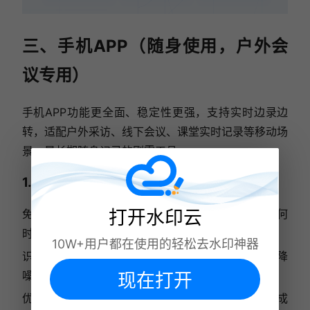
三、手机APP（随身使用，户外会
议专用）
手机APP功能更全面、稳定性更强，支持实时边录边
转，适配户外采访、线下会议、课堂实时记录等移动场
景，是长期随身记录的刚需工具。
1. 叮咚录音APP
打开水印云
免费政策：基础录音、实时转写功能永久免费，无任何
时长限制。
10W+用户都在使用的轻松去水印神器
识别准确率：标准普通话识别97%-98%，内置AI降
噪，远距离收音依旧清晰。
现在打开
优点：主打边录边转，可自动区分多人发言，一键生成