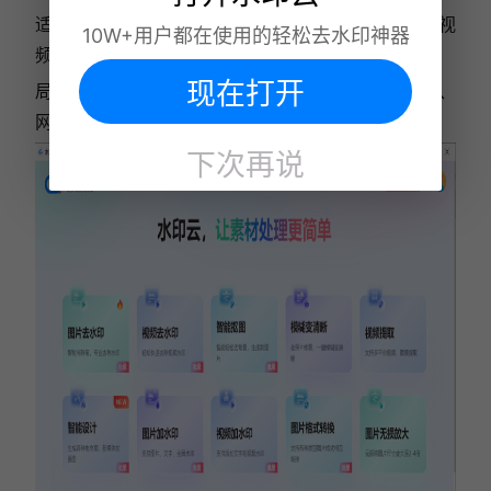
适用场景：本地大量剪辑素材、多段不同时间段水印视
10W+用户都在使用的轻松去水印神器
频、注重素材隐私的创作者
现在打开
局限性：目前只有客户端支持批量处理，移动端APP、
网页不支持批量上传处理
下次再说