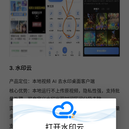
3. 水印云
产品定位：本地视频 AI 去水印桌面客户端
核心优势：本地运行不上传原视频，隐私性强，支持批
量处理，可自定义水印出现时间区间分段去除
实测表现：AI 修复精度高，复杂画面还原自然，批量
多文件同步处理，自定义时间轴功能独一档
打开水印云
支持平台：Windows、Mac 桌面客户端