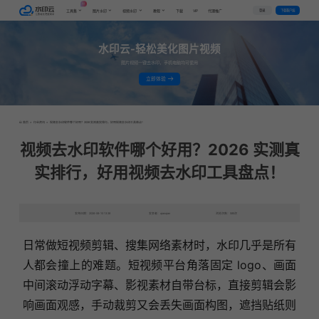
AI
VIP
登录
下载客户端
工具集
图片水印
视频水印
教程
下载
代理推广
水印云-轻松美化图片视频
图片视频一键去水印，手机电脑均可使用
立即体验
首页
>
行业资讯
>
视频去水印软件哪个好用？2026 实测真实排行，好用视频去水印工具盘点！
视频去水印软件哪个好用？2026 实测真
实排行，好用视频去水印工具盘点！
发布日期：2026-06-10 13:38
发表者：qianqian
浏览次数：585次
日常做短视频剪辑、搜集网络素材时，水印几乎是所有
人都会撞上的难题。短视频平台角落固定 logo、画面
中间滚动浮动字幕、影视素材自带台标，直接剪辑会影
响画面观感，手动裁剪又会丢失画面构图，遮挡贴纸则