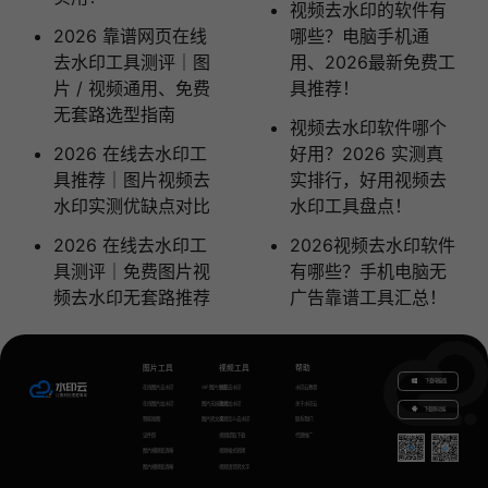
视频去水印的软件有
2026 靠谱网页在线
哪些？电脑手机通
去水印工具测评｜图
用、2026最新免费工
片 / 视频通用、免费
具推荐！
无套路选型指南
视频去水印软件哪个
2026 在线去水印工
好用？2026 实测真
具推荐｜图片视频去
实排行，好用视频去
水印实测优缺点对比
水印工具盘点！
2026 在线去水印工
2026视频去水印软件
具测评｜免费图片视
有哪些？手机电脑无
频去水印无套路推荐
广告靠谱工具汇总！
图片工具
视频工具
帮助
下载电脑版
在线图片去水印
GIF图片生成
视频去水印
水印云教程
在线图片加水印
图片无损放大
视频加水印
关于水印云
下载移动端
智能抠图
图片转文字
视频怎么去水印
联系我们
证件照
视频提取下载
代理推广
图片模糊变清晰
视频格式转换
图片模糊变清晰
视频语音转文字