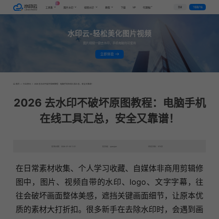
AI
VIP
登录
下载客户端
工具集
图片水印
视频水印
教程
下载
代理推广
水印云-轻松美化图片视频
图片视频一键去水印，手机电脑均可使用
立即体验
首页
>
行业资讯
>
2026 去水印不破坏原图教程：电脑手机在线工具汇总，安全又靠谱！
2026 去水印不破坏原图教程：电脑手机
在线工具汇总，安全又靠谱！
发布日期：2026-07-08 11:01
发表者：qianqian
浏览次数：973次
在日常素材收集、个人学习收藏、自媒体非商用剪辑修
图中，图片、视频自带的水印、logo、文字字幕，往
往会破坏画面整体美感，遮挡关键画面细节，让原本优
质的素材大打折扣。很多新手在去除水印时，会遇到画