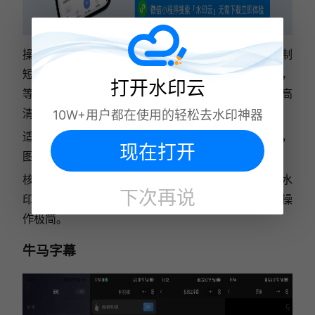
操作流程：打开微信搜索“水印云”，进入小程序；复制
短视频平台素材链接，粘贴至解析框；点击一键解析，
打开水印云
等待系统去除水印、清除字幕；解析完成后直接保存高
清素材至手机相册。
10W+用户都在使用的轻松去水印神器
适配场景：主流平台短视频，同时支持图片水印去除，
现在打开
图文素材通用。
核心亮点：AI智能修复复杂水印，半透明水印、叠印水
下次再说
印都能无痕处理，画质保留度高，无强制广告，新手操
作极简。
牛马字幕