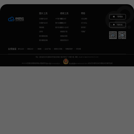
图片工具
视频工具
帮助
下载电脑版
在线图片去水印
GIF图片生成
视频去水印
水印云教程
在线图片加水印
图片无损放大
视频加水印
关于水印云
下载移动端
智能抠图
图片转文字
视频怎么去水印
联系我们
证件照
视频提取下载
代理推广
图片模糊变清晰
视频格式转换
图片模糊变清晰
视频语音转文字
友情链接
图片去水印
视频去水印
一键抠图
去水印下载
视频转文字提取
免费配音软件
声音克隆
地址：湖北省武汉市东湖新技术开发区关南园一路当代梦工厂4号楼10楼，邮箱：yinglin.wu@udreamtech.com
©2020武汉联合创想科技有限公司版权所有
鄂ICP备17031026号-8
鄂公网安备42018502007353
水印云专注
图片去水印
视频去水印
国内杰出者