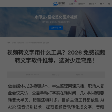
AI
工具集
图片水印
视频水印
教程
下载
水印云-轻松美化图片视频
图片视频一键去水印，手机电脑均可使用
立即体验
首页
>
行业资讯
>
视频转文字用什么工具？2026 免费视频转文字软件推荐，选对少走弯路！
视频转文字用什么工具？2026 免费视频
转文字软件推荐，选对少走弯路！
发布日期：2026-07-08 11:30
发表者：qianqian
浏览次数：756次
做自媒体扒短视频脚本、学生整理网课录播、职场人复
盘会议采访，全靠手动打字实在耗时间，几小时视频要
耗费大半天，错漏还特别多。目前主流工具都依靠 AI
ASR 语音识别技术，提取视频音轨转化成文字，音频