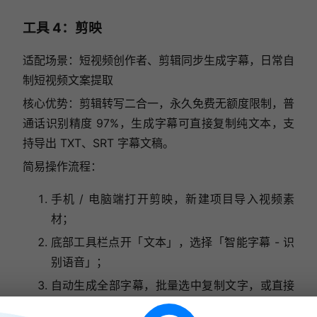
工具 4：剪映
适配场景：短视频创作者、剪辑同步生成字幕，日常自
制短视频文案提取
核心优势：剪辑转写二合一，永久免费无额度限制，普
通话识别精度 97%，生成字幕可直接复制纯文本，支
持导出 TXT、SRT 字幕文稿。
简易操作流程：
手机 / 电脑端打开剪映，新建项目导入视频素
材；
底部工具栏点开「文本」，选择「智能字幕 - 识
别语音」；
自动生成全部字幕，批量选中复制文字，或直接
导出字幕文件备用。