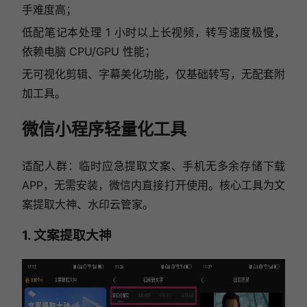
手难度高；
低配笔记本处理 1 小时以上长视频，转写速度极慢，
依赖电脑 CPU/GPU 性能；
无可视化剪辑、字幕美化功能，仅基础转写，无配套附
加工具。
微信小程序轻量化工具
适配人群：临时应急提取文案、手机无多余存储下载
APP，无需安装，微信内直接打开使用。核心工具为文
案提取大神、水印云管家。
1. 文案提取大神