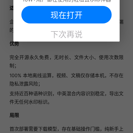
适用场景
现在打开
企业涉密内部会议录像、私密采访素材、不愿上传云端
的私人课程视频、对数据隐私有严格要求的用户。
下次再说
优势
完全开源永久免费，无时长、文件大小、使用次数限
制；
100% 本地离线运算，视频、文稿仅存储本机，不存在
隐私泄露风险；
支持近百种语种识别，中英混合内容识别稳定，导出文
件无任何水印标识。
局限
首次部署需要下载模型，存在基础操作门槛，纯新手上