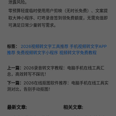
泄露风险。
零预算轻度临时使用用户剪映（无时长免费）、文案提
取大神小程序、叮咚录音签到领免费额度，无需充值即
可满足日常少量转写需求。
标签：
2026视频转文字工具推荐
手机视频转文字APP
推荐
免费视频转文字小程序
视频转文字免费教程
上一篇：
2026录音转文字教程：电脑手机在线工具汇
总，高效转写不踩坑！
下一篇：
2026在线抠图软件推荐：电脑手机在线工具实
测对比，告别手动抠图！
最新文章:
相关文章: