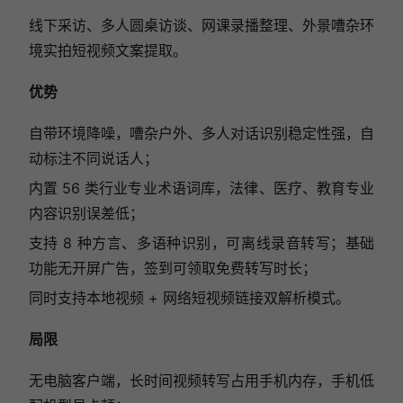
线下采访、多人圆桌访谈、网课录播整理、外景嘈杂环
境实拍短视频文案提取。
优势
自带环境降噪，嘈杂户外、多人对话识别稳定性强，自
动标注不同说话人；
内置 56 类行业专业术语词库，法律、医疗、教育专业
内容识别误差低；
支持 8 种方言、多语种识别，可离线录音转写；基础
功能无开屏广告，签到可领取免费转写时长；
同时支持本地视频 + 网络短视频链接双解析模式。
局限
无电脑客户端，长时间视频转写占用手机内存，手机低