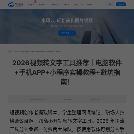
AI
VIP
登录
下载客户端
工具集
图片水印
视频水印
教程
下载
代理推广
水印云-轻松美化图片视频
图片视频一键去水印，手机电脑均可使用
立即体验
首页
>
行业资讯
>
2026视频转文字工具推荐｜电脑软件+手机APP+小程序实操教程+避坑指南！
2026视频转文字工具推荐｜电脑软件
+手机APP+小程序实操教程+避坑指
南！
发布日期：2026-07-08 14:18
发表者：qianqian
浏览次数：581次
短视频创作者提取脚本、学生整理网课笔记、职场人归
档会议录像，都离不开视频转文字工具。2026 年主流
工具分为免费、付费两大梯队，按使用载体可划分为手