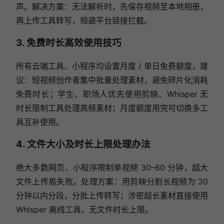
声。解决方案：无法解析时，先保存视频至本地相册，
再上传工具转写，规避平台链接拦截。
3. 免费时长高效使用技巧
所有云端工具、小程序均设置月度 / 单日免费额度，建
议：短视频创作者集中批量处理素材，避免碎片化消耗
免费时长；学生、职场人优先使用剪映、Whisper 无
时长限制工具处理高频素材；月度额度用完可切换多工
具互补使用。
4. 文件大小及时长上限处理办法
绝大多数网页、小程序限制单视频 30–60 分钟，超大
文件上传易失败。处理方案：用剪映分割长视频为 30
分钟以内分段，分批上传转写；涉密超长素材直接使用
Whisper 离线工具，无文件时长上限。