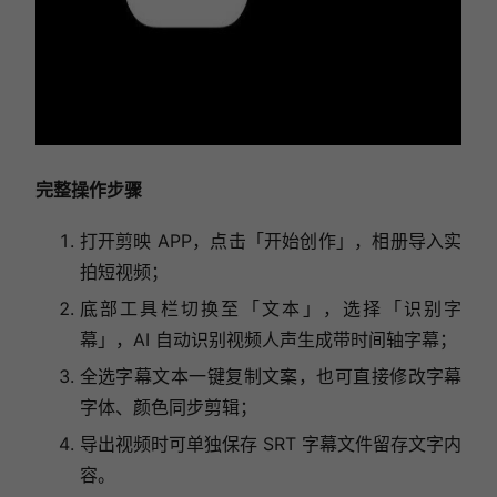
完整操作步骤
打开剪映 APP，点击「开始创作」，相册导入实
拍短视频；
底部工具栏切换至「文本」，选择「识别字
幕」，AI 自动识别视频人声生成带时间轴字幕；
全选字幕文本一键复制文案，也可直接修改字幕
字体、颜色同步剪辑；
导出视频时可单独保存 SRT 字幕文件留存文字内
容。