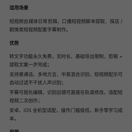
适用场景
短视频自媒体日常剪辑、口播短视频脚本提取、探店 /
剧情类短视频配套字幕制作。
优势
转文字功能永久免费，无时长、基础导出限制，剪辑 +
提取文案一步完成；
支持普通话、多地方言、中英混合识别，短视频配乐可
自动过滤不干扰人声识别；
字幕可视化编辑，识别出错可直接在轨道修改，适配短
视频二次创作；
安卓、iOS 全机型适配，操作门槛极低，新手零学习成
本。