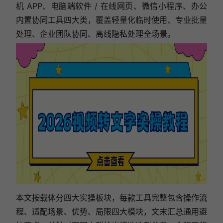
机 APP、电脑端软件 / 在线网页、微信小程序、办公
内置协同工具四大类，覆盖轻量化临时使用、专业批量
处理、企业团队协同、离线隐私处理全场景。
本文按载体分四大实操板块，每款工具完整包含操作流
程、适配场景、优势、局限四大模块，文末汇总通用避