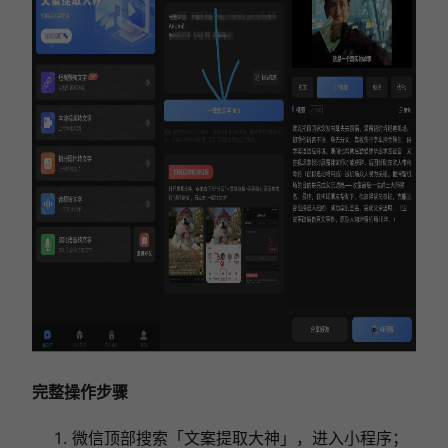
完整操作步骤
微信顶部搜索「文案提取大神」，进入小程序；