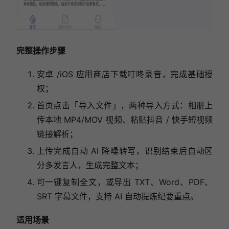
完整操作步骤
安卓 /iOS 应用商店下载叮咚录音，完成基础授
权；
首页点击「导入文件」，两种导入方式：相册上
传本地 MP4/MOV 视频、粘贴抖音 / 快手短视频
链接解析；
上传完成自动 AI 降噪转写，识别结束后自动区
分多发言人，生成完整文本；
可一键复制全文，或导出 TXT、Word、PDF、
SRT 字幕文件，支持 AI 自动提炼纪要重点。
适用场景