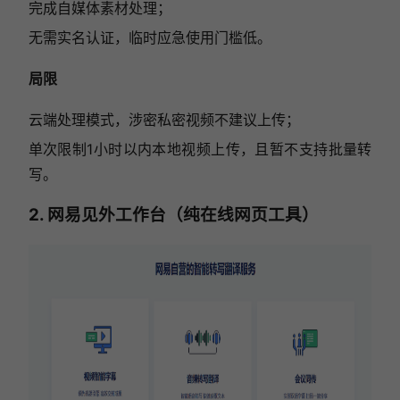
完成自媒体素材处理；
无需实名认证，临时应急使用门槛低。
局限
云端处理模式，涉密私密视频不建议上传；
单次限制1小时以内本地视频上传，且暂不支持批量转
写。
2. 网易见外工作台（纯在线网页工具）