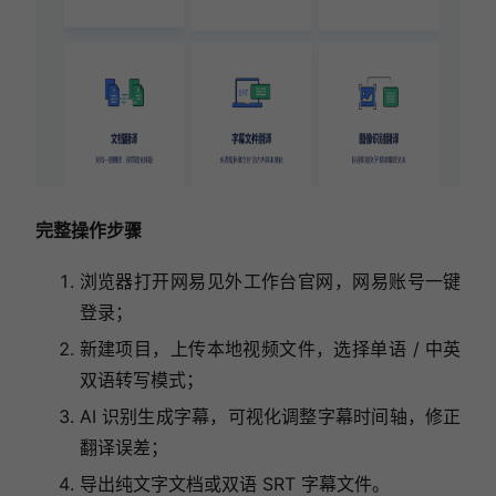
完整操作步骤
浏览器打开网易见外工作台官网，网易账号一键
登录；
新建项目，上传本地视频文件，选择单语 / 中英
双语转写模式；
AI 识别生成字幕，可视化调整字幕时间轴，修正
翻译误差；
导出纯文字文档或双语 SRT 字幕文件。