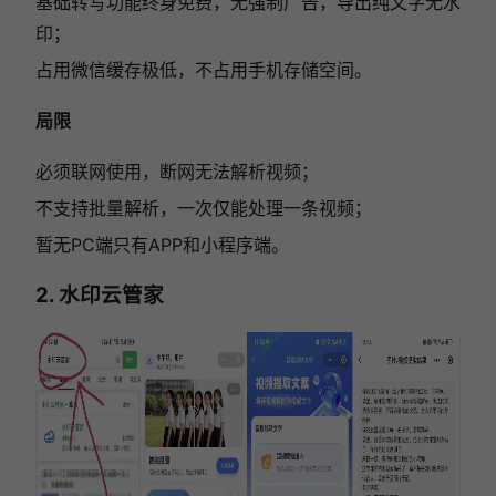
基础转写功能终身免费，无强制广告，导出纯文字无水
印；
占用微信缓存极低，不占用手机存储空间。
局限
必须联网使用，断网无法解析视频；
不支持批量解析，一次仅能处理一条视频；
暂无PC端只有APP和小程序端。
2. 水印云管家