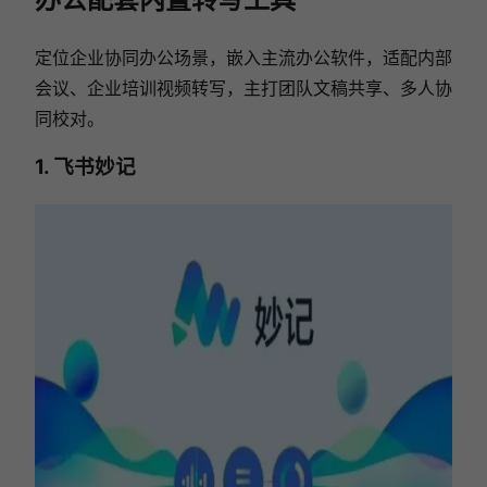
定位企业协同办公场景，嵌入主流办公软件，适配内部
会议、企业培训视频转写，主打团队文稿共享、多人协
同校对。
1. 飞书妙记