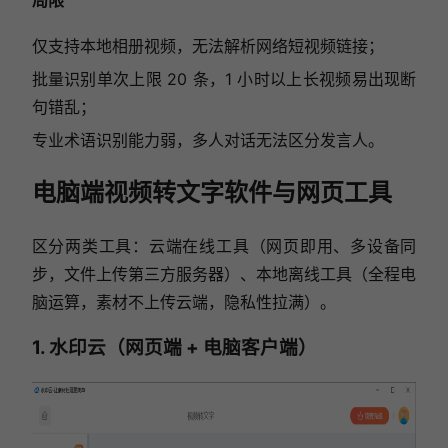
局限
仅支持本地相册视频，无法解析网络短视频链接；
批量识别单次上限 20 条，1 小时以上长视频易出现断
句错乱；
专业术语识别能力弱，多人对话无法区分发言人。
电脑端视频转文字软件与网页工具
区分两类工具：云端在线工具（网页即用、多设备同
步，文件上传第三方服务器）、本地离线工具（全程电
脑运算，素材不上传云端，隐私性拉满）。
1. 水印云（网页端 + 电脑客户端）