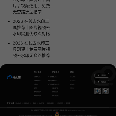
片 / 视频通用、免费
无套路选型指南
2026 在线去水印工
具推荐｜图片视频去
水印实测优缺点对比
2026 在线去水印工
具测评｜免费图片视
频去水印无套路推荐
图片工具
视频工具
帮助
下载电脑版
在线图片去水印
GIF图片生成
视频去水印
水印云教程
在线图片加水印
图片无损放大
视频加水印
关于水印云
下载移动端
智能抠图
图片转文字
视频怎么去水印
联系我们
证件照
视频提取下载
代理推广
图片模糊变清晰
视频格式转换
图片模糊变清晰
视频语音转文字
友情链接
图片去水印
视频去水印
一键抠图
去水印下载
视频转文字提取
免费配音软件
声音克隆
地址：湖北省武汉市东湖新技术开发区关南园一路当代梦工厂4号楼10楼，邮箱：yinglin.wu@udreamtech.com
©2020武汉联合创想科技有限公司版权所有
鄂ICP备17031026号-8
鄂公网安备42018502007353
水印云专注
图片去水印
视频去水印
国内杰出者