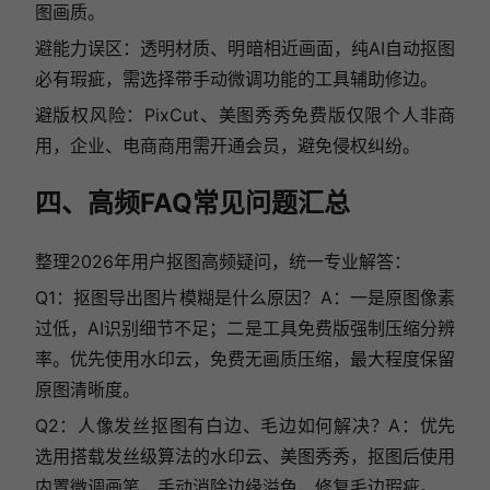
图画质。
避能力误区：透明材质、明暗相近画面，纯AI自动抠图
必有瑕疵，需选择带手动微调功能的工具辅助修边。
避版权风险：PixCut、美图秀秀免费版仅限个人非商
用，企业、电商商用需开通会员，避免侵权纠纷。
四、高频FAQ常见问题汇总
整理2026年用户抠图高频疑问，统一专业解答：
Q1：抠图导出图片模糊是什么原因？A：一是原图像素
过低，AI识别细节不足；二是工具免费版强制压缩分辨
率。优先使用水印云，免费无画质压缩，最大程度保留
原图清晰度。
Q2：人像发丝抠图有白边、毛边如何解决？A：优先
选用搭载发丝级算法的水印云、美图秀秀，抠图后使用
内置微调画笔，手动消除边缘溢色，修复毛边瑕疵。