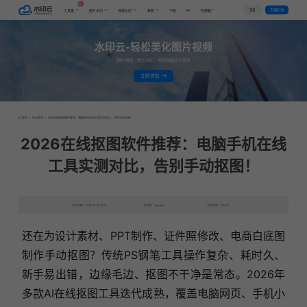
AI
VIP
登录
下载客户端
工具集
图片水印
视频水印
教程
下载
代理推广
水印云-轻松美化图片视频
图片视频一键去水印，手机电脑均可使用
立即体验
首页
>
行业资讯
>
2026在线抠图软件推荐：电脑手机在线工具实测对比，告别手动抠图！
2026在线抠图软件推荐：电脑手机在线
工具实测对比，告别手动抠图！
发布日期：2026-07-08 15:03
发表者：qianqian
浏览次数：464次
还在为设计素材、PPT制作、证件照修改、电商白底图
制作手动抠图？传统PS钢笔工具操作复杂、耗时久、
新手易出错，边缘毛边、抠图不干净是常态。2026年
多款AI在线抠图工具迭代成熟，覆盖电脑网页、手机小