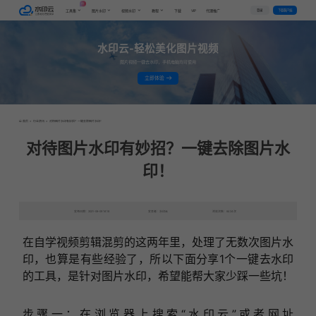
AI
VIP
登录
下载客户端
工具集
图片水印
视频水印
教程
下载
代理推广
水印云-轻松美化图片视频
图片视频一键去水印，手机电脑均可使用
立即体验
首页
>
行业资讯
>
对待图片水印有妙招？一键去除图片水印！
对待图片水印有妙招？一键去除图片水
印！
发布日期：2021-08-09 16:18
发表者：水印云
浏览次数：8424次
在自学视频剪辑混剪的这两年里，处理了无数次图片水
印，也算是有些经验了，所以下面分享1个一键去水印
的工具，是针对图片水印，希望能帮大家少踩一些坑！
步骤一：在浏览器上搜索“
水印云
”或者网址