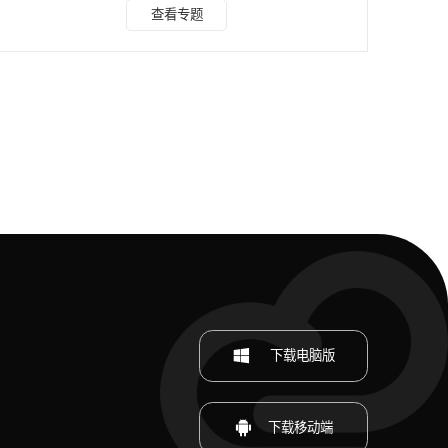
渠道分类整理全套实操步骤，七大板块完整拆解，小白可直接
查看专题
对照操作，同时区分各工具优缺点、适配人群，按需选择高效
提取视频文字。 一、电脑客户端工具 本板块包含水印云、
Whisper两款电脑本地工具，全部依托设备本地运算，无需重
度依赖网络，适合长期批量处理视频、重视素材隐私的用户。
（一）水印云（电脑+网页双端通用） 适用人
下载电脑版
下载移动端