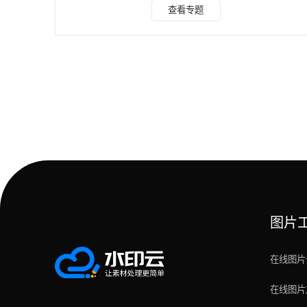
率低、长视频卡顿、格式导出受限等问题，让人踩坑不断。
查看专题
本次2026年最新实测，我精选8款主流视频转文字工具，覆盖
手机、电脑、小程序多端，从新手适配度、转写准确率、功能
实用性、操作难度等维度全方位测评，区分不同使用场景，整
理出一站式选工具指南，帮自媒体创作者、职场打工人、学生
快速匹配适配工具，高效完成视频转写工作。 一、测评说明
图片
在线图片
在线图片