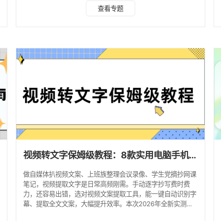
幕、不支持链接解析等问题。 本文将手机端工具划分为四大
查看专题
类别：剪辑类 App、专业语音转写 App、办公配套工具、微
信小程序。下文全部基于安卓、iOS 双端实测，拆解每款工具
完整操作、优缺点、适用边界，区分「本地视频上传」「短视
频链接解析」两种模式，同时标注导出格式差异，帮助大家按
需选择。 一、专业语音转写 App（长视频、
视频转文字保姆级教程：8款实用电脑手机工具，一键提取视频文案！
做自媒体扒视频文案、上班族整理会议录像、学生党摘抄网课
笔记，视频提取文字是日常高频刚需。手动逐字抄写费时费
力，还容易出错，选对视频文案提取工具，能一键自动识别字
幕、提取全文文案，大幅提升效率。本次2026年全新实测，
全覆盖电脑、手机、在线网页、微信小程序四大类8款优质视