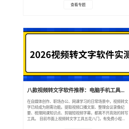
使用（免安装首选） 无需下载 APP，微信直接打开，适合偶
查看专题
尔提取文案、外出应急使用。 1. 文案提取大神 轻量化全能转
写小程序，兼顾短视频链接解析、本地长视频 / 音频转写，同
时支持实时语音转文字，面向短视频创作者、学生群体优化。
使用方法：微信搜索打开小程序；选择链接提取 / 上传本地音
视频 / 实时录音；启动 AI 识别
八款视频转文字软件推荐：电脑手机工具实测对比（2026最新）！
在自媒体创作、职场办公、网课学习的日常场景中，视频转文
字已经成为刚需功能。提取视频口播文案、整理会议录像纪
要、梳理网课知识点、剪辑短视频字幕，都离不开高效的转写
工具。 目前市面上视频转文字工具五花八门，有免费小程
序、专业AI软件、系统自带工具，不少工具存在广告多、准确