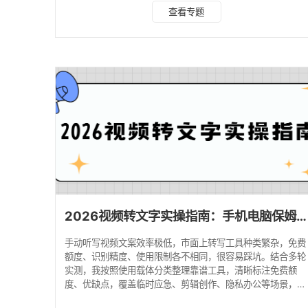
素材上传泄露、免费工具暗藏付费套路、长视频转写到一半失
查看专题
败。选对工具之前，先搞懂底层技术原理，避免白忙活。
一、核心原理科普：ASR语音转文字 VS OCR字幕提取 很多
人分不清两种模式，选错工具直接识别失败。 ASR语音转文
字（绝大多数工具用这个） 原理：解析视频里面的人声音
频，AI听懂说话内容输出文字。 适合：视频里面人说
2026视频转文字实操指南：手机电脑保姆级教程，一键提取视频文案！
手动听写视频文案效率极低，市面上转写工具种类繁杂，免费
额度、识别精度、使用限制各不相同，很容易踩坑。结合多轮
实测，我按照使用载体分类整理靠谱工具，清晰标注免费额
度、优缺点，覆盖临时应急、剪辑创作、隐私办公等场景，帮
大家快速匹配工具，少走弯路。 一、微信小程序｜临时快速