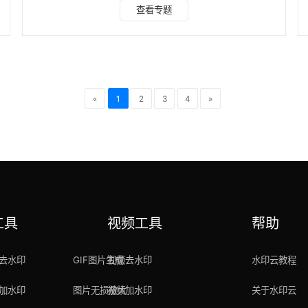
程序、在线工具五花八门，但很多工具存在识别准确率差、暗
查看专题
藏隐形收费、导出带水印、隐私泄露、长视频无法解析等诸多
问题，让人踩坑不断。为了帮大家精准避坑，我结合自身实测
体验，精选10款主流高实用度的视频转文字工具，按照微信小
程序、手机APP、电脑端、海外在线工具四大类别分类拆解，
详细梳理每款工具的平台适配、核心优势、操作流程、
«
1
2
3
4
»
工具
视频工具
帮助
去水印
GIF图片生成
视频去水印
水印云教程
加水印
图片无损放大
视频加水印
关于水印云