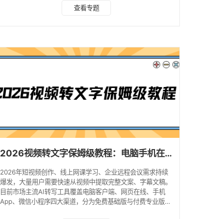
废话纯实操，兼顾免费、精准、隐私、应急多种需求，完美适
查看专题
配全场景文字提取需求。 一、电脑端工具（自媒体剪辑首
选，免费量大、适配长视频） 1. 剪映（Windows/Mac） 定
位：自媒体日常剪辑+字幕提取一体化免费工具，新手刚需首
选 核心优势：AI识别准确率高，支持普通话、方言、多语种
识别，适配长短视频，转录后可直接剪辑、修
2026视频转文字保姆级教程：电脑手机在线工具对比，一键提取视频文案！
2026年短视频创作、线上网课学习、企业远程会议需求持续
爆发，大量用户需要快速从视频中提取完整文案、字幕文稿。
目前市场主流AI转写工具覆盖电脑客户端、网页在线、手机
App、微信小程序四大渠道，分为免费基础版与付费专业版，
支持普通话、方言、英日韩等多语种语音识别。本文按照设备