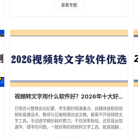
频字幕识别提取工具，无废话纯实操，真实测评优缺点，帮大
查看专题
家解决视频提取文字工具有哪些推荐的选型难题，适配全场景
使用需求。 一、电脑端（自媒体剪辑首选，适配
Windows/Mac） 1. 剪映（电脑版+网页版） 特色功能：主
打视频剪辑+字幕提取一体化，支持普通话、主流方言识别，
可自动断句、标点纠错，适配短视频、长视频，生成字幕
视频转文字用什么软件好？2026年十大好用视频转文字软件推荐！
日常办公整理会议纪要、学生摘抄网课重点、自媒体提取短视
频和直播话术、教师与记者梳理访谈文稿，都离不开视频转文
字工具。手动逐字摘抄耗时费力，不仅效率极低，还容易出现
漏字、错字的问题，一款好用的视频转文字工具，能直接翻倍
提升学习和工作效率。 2026年网上各类视频转文字软件、小