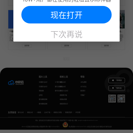
查看专题
查看专题
查看专题
用非常简单： 1、打开**app，找到要无水印提取的视频或图片作
可以微信搜索公众号“水印云”后台在线处理。 在下载**短视频
印云一键在线视频去水印网址非常简单易用，只需要将**视频的链
品，点击右下方的分享图标，找到复制链接，然后点击复制链接。
时，我们经常会发现视频上有水印，这会影响我们的观感。但是，
接复制到网址中，点击去水印按钮，就可以轻松去掉视频上的水
2、电脑搜索水印云进入官网，在线登陆后我们点击视频提取，粘
通过使用水印有视频去水印解析功能，我们可以轻松地将水印去
印。而且这个网址不仅支持**，还支持其他短视频应用的去水印，
贴链接，
除，让视频更加清晰、美观。 使用步骤：
比如快手、火山小视频等。
现在打开
下次再说
**视频解析去水印在线网站免费
**去水印在线提取|**视频解析网址入口
**视频怎么去掉**的水印？**视频一键去水印
**在线去水印解析网站一键提取无水印视频免费，如果你是一个**
**怎么提取无水印视频?现在短视频非常的火，我们会通过刷短视
我们平时刷**短视频，因某些工作或生活需要看到好看的视频想去
达人，那么你一定会遇到一个问题：如何去掉视频中的水印?今
频消磨时间，我们在**看到自己喜欢的视频下载到本地后却有水
保存下来给身边的好友们看或者用作素材，但保存视频后在视频的
天，我将向大家介绍视频去水印在线网站免费的方法。 首先，我
印，非常不满意。今天就来教你 **短视频解析去水印在线给视频
某个角落都有**水印，那么**的视频水印怎么去就成了一个难题，
们需要了解什么是视频去水印在线网站。简单来说，它是一种在线
去水印，超级简单!作为自媒体必备神器，这种工具当然少不了的
今天我就教大家如何快速去除**短视频的水印，其实这个方法不光
工具，可以帮助我们去掉视频中的水印，让我们的视频更加专业和
轻松去除视频水印，支持一键批量处理视频水印，无损画质。 别
是对于**，就连快手、小红书、微博、今日头条、西瓜视频、哔哩
美观。 那么，如何使用视频解析去水印在线网站免费呢? 点击进入
着急，下面就让我来教大家水印云如何去视频水印，一起来看看
哔哩等等平台都通用哦~~ 下面就教大家水印云视频去水印一个比
查看专题
查看专题
查看专题
水印云在线入口>>>视频去水印 手机端可以微信搜索公众号“水印
吧! 下面使用**平台来示范(教程适用于全平台) 第一种 第一步:打
较实用且简单的方法，只需要三步即可。 点击进入》》》水印云
云”后台在线处理。 首先，我们需要找到一个可靠的在线网站。在
开**APP，找到要保存的视频/图片，点击分享按钮。然后复制链
在线视频去水印入口 手机端可以微信搜索公众号“水印云”后台在
这里，我向大家推荐水印云视频解析去水印在线网站非常好用，而
接。 点击进入》》》水印云在线视频去水印入口 手机端可以微信
线处理。 第一步：打开**，找到我们想去水印的视频作品，然后
且完全免费。 接下来，我们需要将需
搜索公众号“水印云”后台在线处理。 第二步
点击右下角的分享图标，在弹出的页面里面，我们点击复制
←
→
图片工具
视频工具
帮助
下载电脑版
在线图片去水印
GIF图片生成
视频去水印
水印云教程
在线图片加水印
图片无损放大
视频加水印
关于水印云
下载移动端
智能抠图
图片转文字
视频怎么去水印
联系我们
证件照
视频提取下载
代理推广
图片模糊变清晰
视频格式转换
图片模糊变清晰
视频语音转文字
友情链接
图片去水印
视频去水印
一键抠图
去水印下载
视频转文字提取
免费配音软件
声音克隆
地址：湖北省武汉市东湖新技术开发区关南园一路当代梦工厂4号楼10楼，邮箱：yinglin.wu@udreamtech.com
©2020武汉联合创想科技有限公司版权所有
鄂ICP备17031026号-8
鄂公网安备42018502007353
水印云专注
图片去水印
视频去水印
国内杰出者