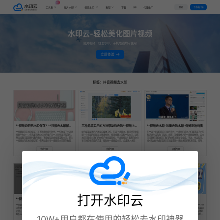
AI
VIP
登录
下载客户端
工具集
图片水印
视频水印
教程
下载
代理推广
水印云-轻松美化图片视频
图片视频一键去水印，手机电脑均可使用
立即体验
标签：抖音视频去水印
**视频如何无水印保存？**视频去水印保存教程
三种简单实用的方法帮助你去除**视频上的水印
**视频去水印-批量去除水印-保留原始画质
**视频如何无水印保存？当下短视频盛行时代，**作为当下主流短
如今越来越多的人涉足自媒体工作，在这个过程中，我们经常会遇
在**这个充满创意与分享的平台，**视频已成为人们展现自己才华
视频平台之一，每天都有数以亿计的用户在**上分享自己的创作，
到一个普遍的问题在寻找素材时，发现视频上带有**的水印，这些
和记录生活的热门选择。然而，在使用他人的**视频素材时，去水
然后当我们遇到感兴趣的视频，下载保存后会发现带有水印，那么
水印可能会对我们的创作产生负面影响，不过别担心！我将与你分
印问题却可能妨碍了我们的创作灵感和专业度。不过，幸运的是，
**视频如何无水印保存呢？今天就来分享**视频无水印保存教程，
享三种简单实用的方法，帮助你**视频去水印。 点击进入水印云
技术的进步为我们提供了批量去除**视频水印的解决方案，同时还
感兴趣的小伙伴不妨一起来看下吧！ **视频无水印保存教程如
在线入口>>>视频去水印 手机端可以微信搜索公众号“水印云”后
能保留原始画质。让我们一起来了解这一解锁方法! 点击进入水印
下： 步骤1：打开**，找到想要保存的**视频，点击分享，复制链
台在线处理。 第一种方法、水印云 水印云是一款快速去水印的软
云在线入口>>>视频去水印 手机端可以微信搜索公众号“水印云”
查看专题
查看专题
查看专题
接 步骤2：搜索水印云，获取水印云软件，它有网页，桌面端，
件可以帮你一键消除图片/视频中的文字，logo，图片等。现在网
后台在线处理。 水印云专门为**视频去水印而生，无需下载通过
手机端，任选一端，打开，并找到“视频提取” 步骤3：将复制的
上的图片/视频越来越多水印了，水印云是帮助不会用专业去水印
网页就可以处理**视频去水印。 第一步：打开官网扫码登录选择
视频链接进行粘贴至输入框，点击“开始解析”加载几秒钟，就可以
软件解决去水印问题，一键本地上传即可去除图片/视频中不需要
视频提取， 第二步：从**平台复制链接，将刚才复制的链接粘贴
直接保存**无水印视频了，保持了视频原
的部分。操作简单方便，只需要打开水
到下面的输入框点击链接解析，然
打开水印云
**视频一键在线解析去水印工具，建议收藏
**短视频在线下载工具-视频去水印解析
**一键在线视频去水印网址
**视频一键在线解析去水印工具是现在非常流行的一种工具，它可
现在短视频异常火爆，平时我们刷短视频的时候遇到喜欢的短视
去除**水印网址在线，**是一款非常受欢迎的短视频应用，**已经
以帮助用户快速去除**视频中的水印。对于喜欢分享**视频的用户
频，都会忍不住想保存下来，但是自己下载保存的都会有水印，今
成为我们日常娱乐中不可或缺的一个小工具，当你看到**上有喜欢
来说，这个工具无疑是一个福音。在本文中，我们将介绍一键在线
天小编教大家如何快速将**视频在线下载。水印云视频在线下载工
的视频时,想要将它们无水印的下载保存到自己手机上,要怎么做呢,
解析去水印工具有哪些水印云的使用方法和优势。>>>**视频去
具是一种可以帮助我们在线下载各种视频的工具，包括**短视频。
怎样才可以无水印下载**视频?今天，我要介绍的是一款非常好用
10W+用户都在使用的轻松去水印神器
水印 点击进入水印云在线入口>>>视频去水印 手机端可以微信搜
通过使用这种工具，我们可以轻松地将**短视频下载到本地，方便
的**一键在线视频去水印网址。 点击进入水印云在线入口>>>视
索公众号“水印云”后台在线处理。 一键在线解析去水印工具的使
我们随时观看。 点击进入水印云在线入口>>>视频去水印 手机端
频去水印 手机端可以微信搜索公众号“水印云”后台在线处理。 水