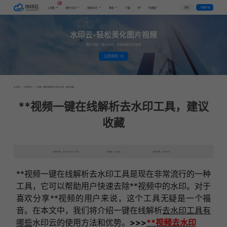
AI
VIP
登录
下载客户端
工具集
图片水印
视频水印
教程
下载
代理推广
水印云-轻松美化图片视频
图片视频一键去水印，手机电脑均可使用
立即体验
首页
>
行业资讯
>
**视频一键在线解析去水印工具，建议收藏
**视频一键在线解析去水印工具，建议
收藏
发布日期：2023-07-04 17:50
发表者：去水印
浏览次数：63581次
**视频一键在线解析去水印工具是现在非常流行的一种
工具，它可以帮助用户快速去除**视频中的水印。对于
喜欢分享**视频的用户来说，这个工具无疑是一个福
音。在本文中，我们将介绍一键在线解析
去水印工具有
哪些
水印云的使用方法和优势。
>>>
**视频去水印