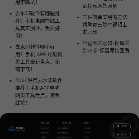
用不踩坑！
载视频网站网址
去水印软件有哪些推
三种简单实用的方法
荐？手机电脑在线工
帮助你去除**视频上
具真实测评，免费好
的水印
用！
**视频去水印-批量去
去水印软件哪个好
除水印-保留原始画质
用？手机 APP 电脑网
页工具最新盘点，无
需下载！
2026好用去水印软件
推荐｜手机APP电脑
网页工具盘点，避免
踩坑！
图片工具
视频工具
帮助
下载电脑版
在线图片去水印
GIF图片生成
视频去水印
水印云教程
在线图片加水印
图片无损放大
视频加水印
关于水印云
下载移动端
智能抠图
图片转文字
视频怎么去水印
联系我们