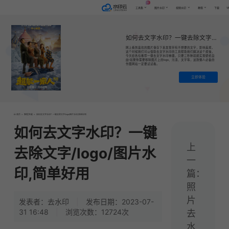
AI
VI
工具集
图片水印
视频水印
教程
下载
如何去文字水印？一键去除文字/logo/图片水印,简单好用
网上看到喜欢的图片保存下来发现带有不想要的文字，影响美观，
这个时候我们可以借助去文字水印的工具帮助我们解决这个烦恼，
今天给各位推荐一键去文字水印神器，只要三秒种就能实现壁纸自
由!如果你需要移除图片上的logo、污渍、文字等，这款懒人必备的
作图网站一定要试试看。
立即体验
首页
>
教程|专题
>
如何去文字水印？一键去除文字/logo/图片水印,简单好用
如何去文字水印？一键
上
去除文字/logo/图片水
一
印,简单好用
篇：
照
片
发表者：去水印
|
发布日期：2023-07-
31 16:48
|
浏览次数：12724次
去
水