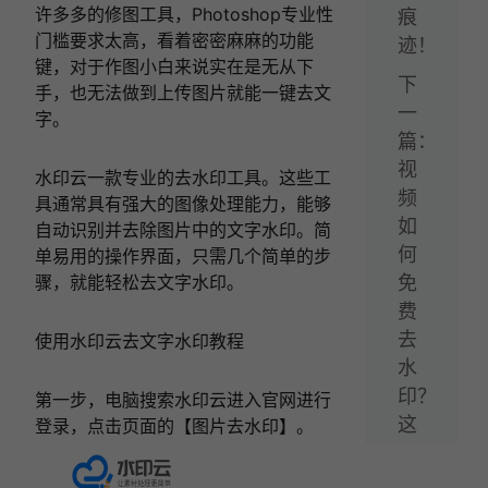
许多多的修图工具，Photoshop专业性
痕
门槛要求太高，看着密密麻麻的功能
迹！
键，对于作图小白来说实在是无从下
下
手，也无法做到上传图片就能一键去文
一
字。
篇：
视
水印云一款专业的去水印工具。这些工
频
具通常具有强大的图像处理能力，能够
如
自动识别并去除图片中的文字水印。简
何
单易用的操作界面，只需几个简单的步
骤，就能轻松去文字水印。
免
费
去
使用水印云去文字水印教程
水
印？
第一步，电脑搜索水印云进入官网进行
这
登录，点击页面的【图片去水印】。
几
个