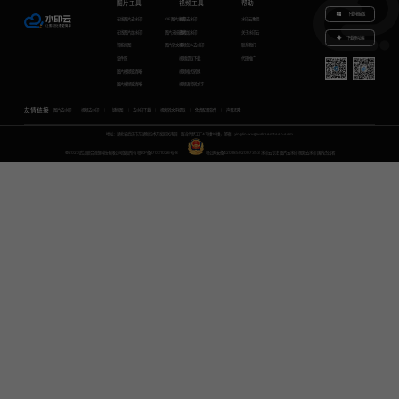
图片工具
视频工具
帮助
下载电脑版
在线图片去水印
GIF图片生成
视频去水印
水印云教程
在线图片加水印
图片无损放大
视频加水印
关于水印云
下载移动端
智能抠图
图片转文字
视频怎么去水印
联系我们
证件照
视频提取下载
代理推广
图片模糊变清晰
视频格式转换
图片模糊变清晰
视频语音转文字
友情链接
图片去水印
视频去水印
一键抠图
去水印下载
视频转文字提取
免费配音软件
声音克隆
地址：湖北省武汉市东湖新技术开发区关南园一路当代梦工厂4号楼10楼，邮箱：yinglin.wu@udreamtech.com
©2020武汉联合创想科技有限公司版权所有
鄂ICP备17031026号-8
鄂公网安备42018502007353
水印云专注
图片去水印
视频去水印
国内杰出者