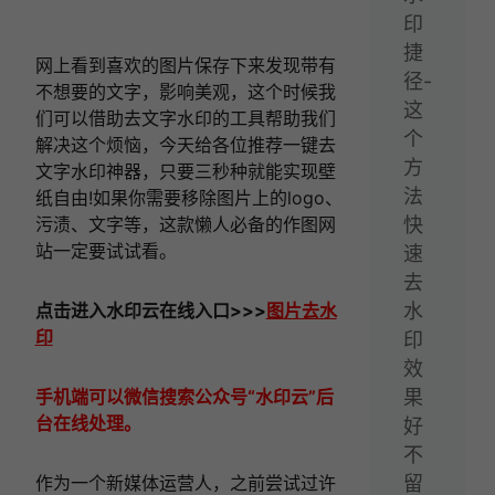
印
捷
网上看到喜欢的图片保存下来发现带有
径-
不想要的文字，影响美观，这个时候我
这
们可以借助去文字水印的工具帮助我们
个
解决这个烦恼，今天给各位推荐一键去
方
文字水印神器，只要三秒种就能实现壁
法
纸自由!如果你需要移除图片上的logo、
污渍、文字等，这款懒人必备的作图网
快
站一定要试试看。
速
去
点击进入
水印云在线
入口
>>>
图片去水
水
印
印
效
手机端可以微信搜索公众号“水印云”后
果
台在线处理。
好
不
作为一个新媒体运营人，之前尝试过许
留