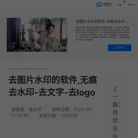
AI
工具集
图片水印
去图片水印的软件,无痕去水印-去文字-去logo
图片水印有时候也会影响图片的美观和清晰度，所以有些人想要去
掉图片水印，恢复图片的原貌。去图片水印的软件就是一种可以帮
助用户实现这个目的的工具，它可以帮助我们轻松去除照片中的水
印，无论是文字水印还是logo水印，都可以轻松搞定。在这篇文章
中，我们将介绍一款功能强大的去图片水印的软件，它能够满足我
们对于去水印的需求。
立即体验
首页
>
教程|专题
>
去图片水印的软件,无痕去水印-去文字-去logo
去图片水印的软件,无痕
上
去水印-去文字-去logo
一
篇：
发表者：去水印
|
发布日期：2023-09-
视
11 15:49
|
浏览次数：10431次
频
去
水