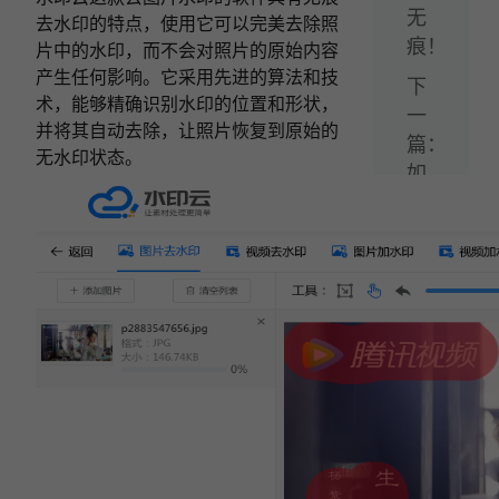
无
去水印的特点，使用它可以完美去除照
痕！
片中的水印，而不会对照片的原始内容
产生任何影响。它采用先进的算法和技
下
术，能够精确识别水印的位置和形状，
一
并将其自动去除，让照片恢复到原始的
篇：
无水印状态。
如
何
一
键
去
短
视
频
水
印？
分
享