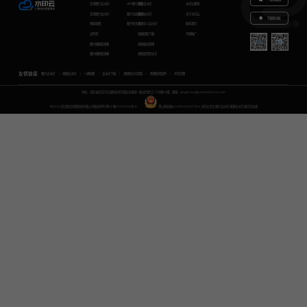
在线图片去水印
GIF图片生成
视频去水印
水印云教程
在线图片加水印
图片无损放大
视频加水印
关于水印云
下载移动端
智能抠图
图片转文字
视频怎么去水印
联系我们
证件照
视频提取下载
代理推广
图片模糊变清晰
视频格式转换
图片模糊变清晰
视频语音转文字
友情链接
图片去水印
视频去水印
一键抠图
去水印下载
视频转文字提取
免费配音软件
声音克隆
地址：湖北省武汉市东湖新技术开发区关南园一路当代梦工厂4号楼10楼，邮箱：yinglin.wu@udreamtech.com
©2020武汉联合创想科技有限公司版权所有
鄂ICP备17031026号-8
鄂公网安备42018502007353
水印云专注
图片去水印
视频去水印
国内杰出者