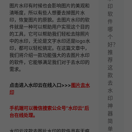
图片水印有时候也会影响图片的美观和
印
清晰度，所以有些人想要去掉图片水
软
印，恢复图片的原貌。去图片水印的软
件
件就是一种可以帮助用户实现这个目的
哪
的工具，它可以帮助我们轻松去除照片
个
中的水印，无论是文字水印还是logo水
好？
印，都可以轻松搞定。在这篇文章中，
推
我们将介绍一款功能强大的去图片水印
荐
的软件，它能够满足我们对于去水印的
这
需求。
款
去
点击进入
水印云在线
入口
>>>
图片去水
水
印
印
神
手机端可以微信搜索公众号“水印云”后
器
台在线处理。
简
单
水印云这款去图片水印的软件具有无痕