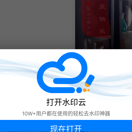
简
单
易
操
作
的
小
妙
招！
水印云一款在线的去图片水印的软件，
相关文章:
6款图片去水印软件横向测评，新手小白必看指
用户只需要上传图片，然后选择需要去
南！
2026 图片去水印软件实测：6 款免费工具实测
打开水印云
推荐，建议收藏！
除的水印区域，就可以自动去除水印，
2026必看：图片去水印软件怎么选？6款去水
印工具深度测评！
图片去水印不踩坑！2026精选7款免费工具，
并且保持图片质量不变。这款软件支持
水印一键去除！
10W+用户都在使用的轻松去水印神器
图片水印怎么批量去除？2026实测5款免费的
图片去水印工具！
多种格式的图片，如jpg、png、bmp
等，而且可以批量处理多张图片。这款
现在打开