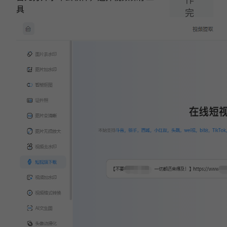
具
完
美
证
件
照？
用
这
三
款
实
力
工
具！
相关文章:
视频怎么去水印保存？2026 精选 5 款视频去水
印工具，简单高效！
如何去水印保存图片？5款视频去水印下载工具
实测！