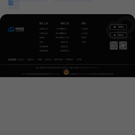
取
图片工具
视频工具
帮助
下载电脑版
在线图片去水印
GIF图片生成
视频去水印
水印云教程
在线图片加水印
图片无损放大
视频加水印
关于水印云
下载移动端
智能抠图
图片转文字
视频怎么去水印
联系我们
证件照
视频提取下载
代理推广
图片模糊变清晰
视频格式转换
图片模糊变清晰
视频语音转文字
友情链接
图片去水印
视频去水印
一键抠图
去水印下载
视频转文字提取
免费配音软件
声音克隆
地址：湖北省武汉市东湖新技术开发区关南园一路当代梦工厂4号楼10楼，邮箱：yinglin.wu@udreamtech.com
©2020武汉联合创想科技有限公司版权所有
鄂ICP备17031026号-8
鄂公网安备42018502007353
水印云专注
图片去水印
视频去水印
国内杰出者