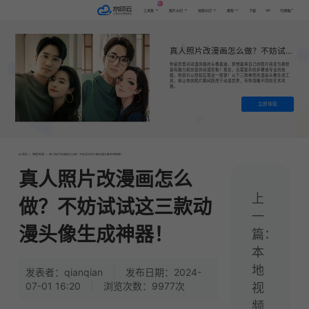
AI
VIP
工具集
图片水印
视频水印
教程
下载
代理推广
真人照片改漫画怎么做？不妨试试这三款动漫头像生成神器！
你是否曾对动漫风格的头像着迷，梦想着将自己的照片转变为那样
富有魅力和创意的动漫形象？现在，无需复杂的步骤或专业的技
能，你就可以轻松实现这一愿望！以下三款神奇的漫画头像生成工
具，将让你的照片瞬间跃然于动漫世界，带你领略不同的艺术风
格。
立即体验
首页
>
教程|专题
>
真人照片改漫画怎么做？不妨试试这三款动漫头像生成神器！
真人照片改漫画怎么
上
做？不妨试试这三款动
一
漫头像生成神器！
篇：
本
地
发表者：qianqian
|
发布日期：2024-
07-01 16:20
|
浏览次数：9977次
视
频