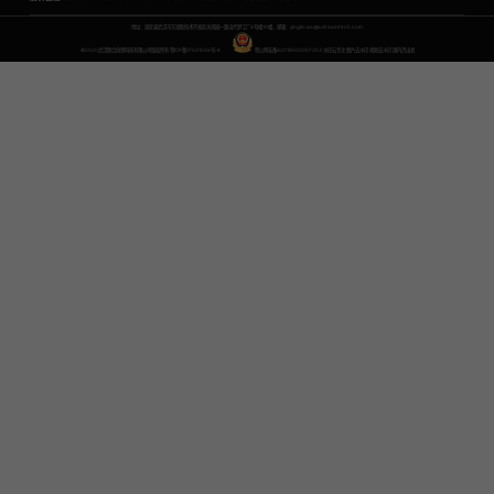
地址：湖北省武汉市东湖新技术开发区关南园一路当代梦工厂4号楼10楼，邮箱：yinglin.wu@udreamtech.com
©2020武汉联合创想科技有限公司版权所有
鄂ICP备17031026号-8
鄂公网安备42018502007353
水印云专注
图片去水印
视频去水印
国内杰出者