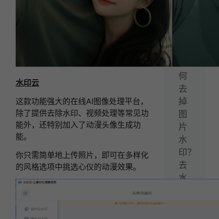
件！
下
一
篇：
如
何
水印云
去
这款功能强大的在线AI图像处理平台，
掉
除了提供去除水印、视频处理等常见功
图
能外，还特别加入了动漫头像生成功
片
能。
水
印？
你只需简单地上传照片，即可在多样化
去
的风格选项中挑选心仪的动漫效果。
水
印
教
程