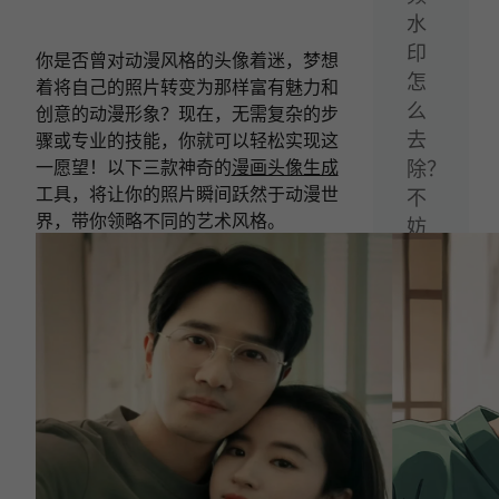
水
印
你是否曾对动漫风格的头像着迷，梦想
怎
着将自己的照片转变为那样富有魅力和
么
创意的动漫形象？现在，无需复杂的步
去
骤或专业的技能，你就可以轻松实现这
一愿望！以下三款神奇的
漫画头像生成
除？
工具，将让你的照片瞬间跃然于动漫世
不
界，带你领略不同的艺术风格。
妨
试
试
这
几
款
去
水
印
软