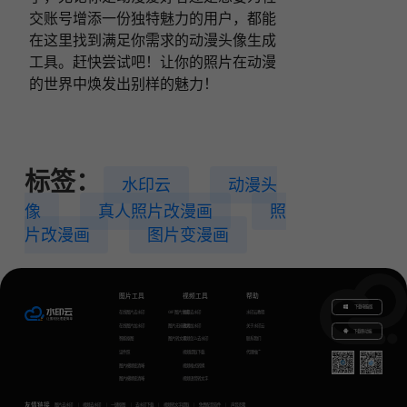
交账号增添一份独特魅力的用户，都能
在这里找到满足你需求的动漫头像生成
工具。赶快尝试吧！让你的照片在动漫
的世界中焕发出别样的魅力！
标签：
水印云
动漫头
像
真人照片改漫画
照
片改漫画
图片变漫画
图片工具
视频工具
帮助
下载电脑版
在线图片去水印
GIF图片生成
视频去水印
水印云教程
在线图片加水印
图片无损放大
视频加水印
关于水印云
下载移动端
智能抠图
图片转文字
视频怎么去水印
联系我们
证件照
视频提取下载
代理推广
图片模糊变清晰
视频格式转换
图片模糊变清晰
视频语音转文字
友情链接
图片去水印
视频去水印
一键抠图
去水印下载
视频转文字提取
免费配音软件
声音克隆