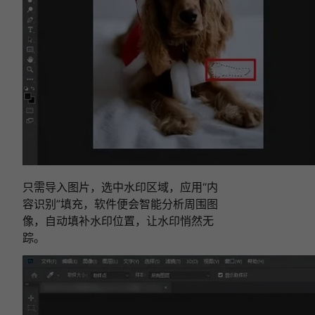
给
你！
相关文章:
2026必看：图片去水印软件怎么选？6款去水
印工具深度测评！
图片去水印不踩坑！2026精选7款免费工具，
水印一键去除！
图片水印怎么批量去除？2026实测5款免费的
图片去水印工具！
图片怎么去水印？2026最新5款AI去水印工具
推荐
图片去水印终极指南：2025实测4款宝藏工
具，一键去除水印！
只需导入图片，选中水印区域，应用“内
容识别”填充，软件便会智能分析周围图
像，自动填补水印位置，让水印悄然无
踪。