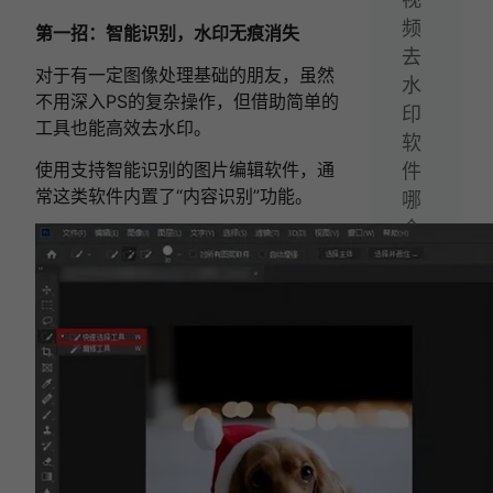
频
第一招：智能识别，水印无痕消失
去
对于有一定图像处理基础的朋友，虽然
水
不用深入PS的复杂操作，但借助简单的
印
工具也能高效去水印。
软
使用支持智能识别的图片编辑软件，通
件
常这类软件内置了“内容识别”功能。
哪
个
好
用？
推
荐
这
三
款
软
件