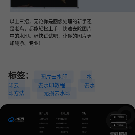
以上三招，无论你是图像处理的新手还
是老鸟，都能轻松上手，快速去除图片
中的水印。赶快试试吧，让你的图片更
加纯净、专业！
标签：
图片去水印
水
印云
去水印教程
去水
印方法
无损去水印
图片工具
视频工具
帮助
下载电脑版
在线图片去水印
GIF图片生成
视频去水印
水印云教程
在线图片加水印
图片无损放大
视频加水印
关于水印云
下载移动端
智能抠图
图片转文字
视频怎么去水印
联系我们
证件照
视频提取下载
代理推广