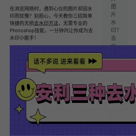
图
在浏览网络时，遇到心仪的图片却因水
片
印而犹豫？别担心，今天教你三招简单
水
快捷的无损
去水印方法
，无需专业的
印？
Photoshop技能，一分钟内让你成为去
水印小能手！
去
水
印
教
程
建
议
收
藏！
下
一
篇：
视