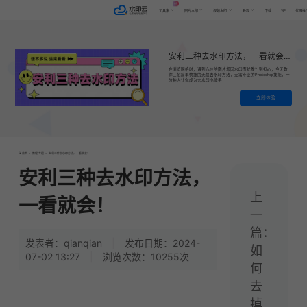
AI
VIP
工具集
图片水印
视频水印
教程
下载
代理推
安利三种去水印方法，一看就会！
在浏览网络时，遇到心仪的图片却因水印而犹豫？别担心，今天教
你三招简单快捷的无损去水印方法，无需专业的Photoshop技能，一
分钟内让你成为去水印小能手！
立即体验
首页
>
教程|专题
>
安利三种去水印方法，一看就会！
安利三种去水印方法，
上
一看就会！
一
篇：
发表者：qianqian
|
发布日期：2024-
如
07-02 13:27
|
浏览次数：10255次
何
去
掉