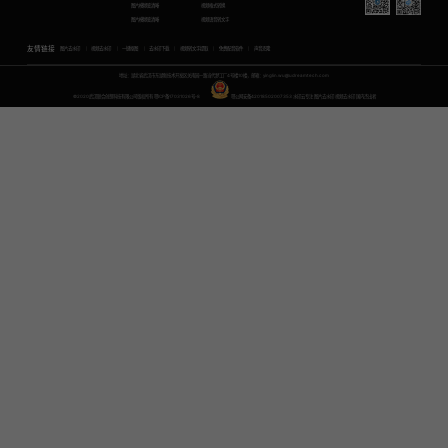
图片模糊变清晰
视频格式转换
图片模糊变清晰
视频语音转文字
友情链接
图片去水印
视频去水印
一键抠图
去水印下载
视频转文字提取
免费配音软件
声音克隆
地址：湖北省武汉市东湖新技术开发区关南园一路当代梦工厂4号楼10楼，邮箱：yinglin.wu@udreamtech.com
©2020武汉联合创想科技有限公司版权所有
鄂ICP备17031026号-8
鄂公网安备42018502007353
水印云专注
图片去水印
视频去水印
国内杰出者