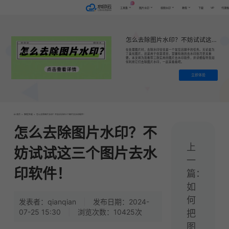
AI
VIP
工具集
图片水印
视频水印
教程
下载
代理
怎么去除图片水印？不妨试试这三个图片去水印软件！
在处理图片时，去除水印往往是一个常见且棘手的任务。无论是为
了美化图片，还是用于创意项目，掌握有效的去水印技巧至关重
要。本文将为您推荐三款实用的图片去水印软件，并详细指导您如
何利用它们去除图片水印，一起来看看吧。
立即体验
首页
>
教程|专题
>
怎么去除图片水印？不妨试试这三个图片去水印软件！
怎么去除图片水印？不
上
妨试试这三个图片去水
一
印软件！
篇：
如
何
发表者：qianqian
|
发布日期：2024-
07-25 15:30
|
浏览次数：10425次
把
图