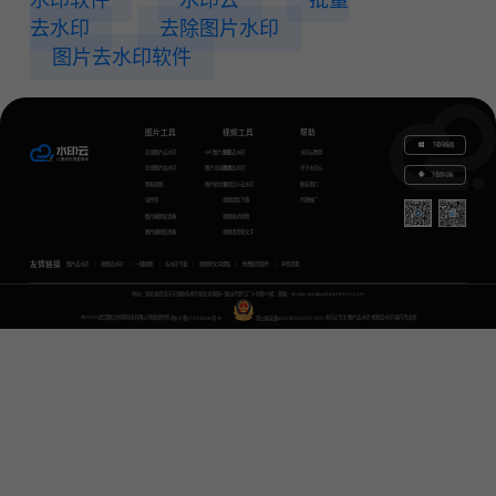
去水印
去除图片水印
图片去水印软件
图片工具
视频工具
帮助
下载电脑版
在线图片去水印
GIF图片生成
视频去水印
水印云教程
在线图片加水印
图片无损放大
视频加水印
关于水印云
下载移动端
智能抠图
图片转文字
视频怎么去水印
联系我们
证件照
视频提取下载
代理推广
图片模糊变清晰
视频格式转换
图片模糊变清晰
视频语音转文字
友情链接
图片去水印
视频去水印
一键抠图
去水印下载
视频转文字提取
免费配音软件
声音克隆
地址：湖北省武汉市东湖新技术开发区关南园一路当代梦工厂4号楼10楼，邮箱：yinglin.wu@udreamtech.com
©2020武汉联合创想科技有限公司版权所有
鄂ICP备17031026号-8
鄂公网安备42018502007353
水印云专注
图片去水印
视频去水印
国内杰出者