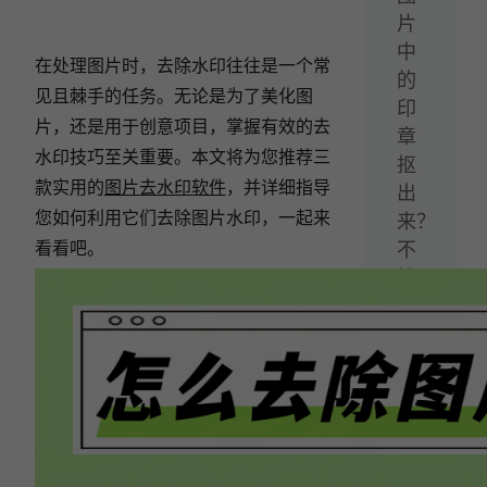
片
中
在处理图片时，去除水印往往是一个常
的
见且棘手的任务。无论是为了美化图
印
片，还是用于创意项目，掌握有效的去
章
水印技巧至关重要。本文将为您推荐三
抠
款实用的
图片去水印软件
，并详细指导
出
您如何利用它们去除图片水印，一起来
来？
看看吧。
不
妨
试
试
这
三
款
抠
图