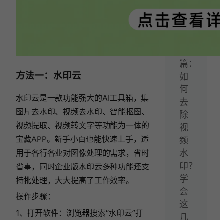
软
件！
下
一
篇：
方法一：水印云
如
何
水印云是一款功能强大的AI工具箱，集
去
图片去水印
、视频去水印、智能抠图、
除
视频提取、视频转文字等功能为一体的
视
宝藏APP。新手小白也能快速上手，适
频
水
用于各行各业对图像处理的需求，省时
印？
省事，同时企业版水印云多种功能还支
学
持批处理，大大提高了工作效率。
会
操作步骤：
这
1、打开软件：浏览器搜索“水印云”打
几