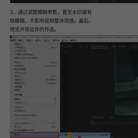
3、通过调整模糊参数，直至水印被有
效模糊，不影响视频整体观感。最后，
预览并导出你的作品。