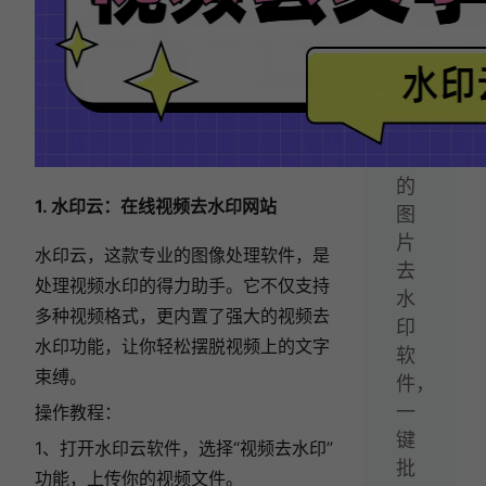
一
篇：
5
个
好
用
的
1. 水印云：在线视频去水印网站
图
片
水印云，这款专业的图像处理软件，是
去
处理视频水印的得力助手。它不仅支持
水
多种视频格式，更内置了强大的视频去
印
水印功能，让你轻松摆脱视频上的文字
软
束缚。
件，
一
操作教程：
键
1、打开水印云软件，选择“视频去水印”
批
功能，上传你的视频文件。