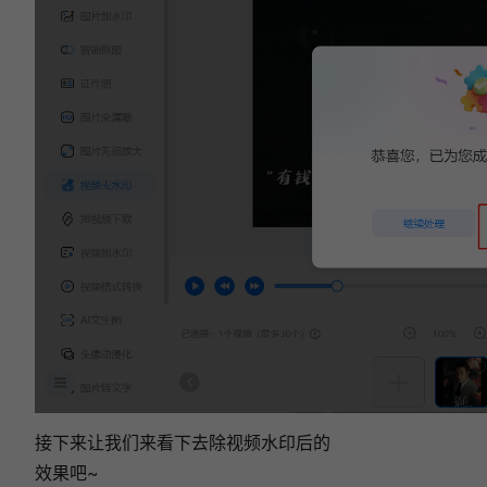
接下来让我们来看下去除视频水印后的
效果吧~