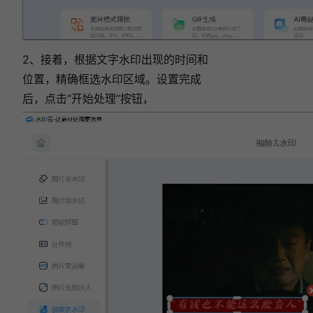
2、接着，根据文字水印出现的时间和
位置，精确框选水印区域。设置完成
后，点击“开始处理”按钮，