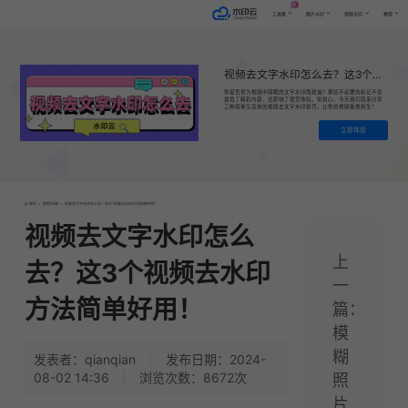
AI
工具集
图片水印
视频水印
教程
视频去文字水印怎么去？这3个视频去水印方法简单好用！
你是否曾为视频中碍眼的文字水印而烦恼？那些不必要的标记不仅
遮挡了精彩内容，还影响了观赏体验。别担心，今天我们就来分享
三种简单又高效的视频去文字水印技巧，让你的视频重焕新生！
立即体验
首页
>
教程|专题
>
视频去文字水印怎么去？这3个视频去水印方法简单好用！
视频去文字水印怎么
上
去？这3个视频去水印
一
方法简单好用！
篇：
模
糊
发表者：qianqian
|
发布日期：2024-
08-02 14:36
|
浏览次数：8672次
照
片